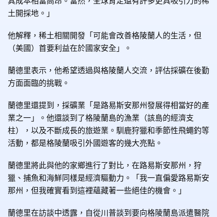
其成本相當高昂。當然，全球肯定還有許多更具吸引力的稀
土開採地。」
他解釋，稀土相關開發「可能會改善格陵蘭人的生活，但
（美國）首要利益在於國家安全」。
蘭德里表示，他希望透過與格陵蘭人交流，評估採礦在後勤
方面面臨的挑戰。
蘭德里還提到，採礦業「是路易斯安那州發展得相當好的產
業之一」。他還談到了格陵蘭島的漁業（該島的經濟支
柱），以及不斷成長的旅遊業。馴鹿狩獵和季節性飛蠅釣等
活動，都是格陵蘭吸引外國遊客的幾大亮點。
蘭德里將此與他的家鄉進行了對比，在路易斯安那州，狩
獵、捕魚和海鮮同樣是經濟驅動力。「我一直偏愛路易斯安
那州，但我確實看到這裡蘊藏著一些絕佳的機會。」
蘭德里在訪談中透露，自從川普談到要向格陵蘭島派遣醫院