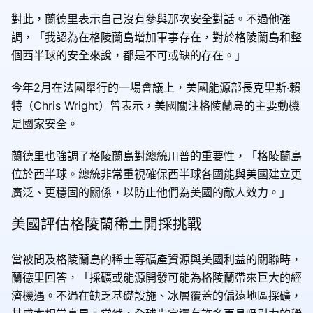
對此，蘭德里表示自己沒有參與那次安全對話。不過他強
調，「我認為在格陵蘭島增加軍事存在，對於格陵蘭島和整
個西半球的安全來說，都是不可或缺的存在。」
今年2月在法國舉行的一場會議上，美國能源部長克里斯‧賴
特（Chris Wright）曾表示，美國關注格陵蘭島的主要動機
是國家安全。
蘭德里也強調了格陵蘭島對總統川普的重要性，「格陵蘭島
位於西半球。總統非常重視確保西半球各國能與美國建立更
廣泛、更穩固的關係，以防止他們為美國的敵人效力。」
美國評估格陵蘭稀土開採挑戰
當被問及格陵蘭島的稀土等礦產資源與美國利益的關聯時，
蘭德里回答，「採礦或能源開發可能為格陵蘭帶來巨大的經
濟機遇。不過在缺乏基礎設施、冰層覆蓋的偏遠地區採礦，