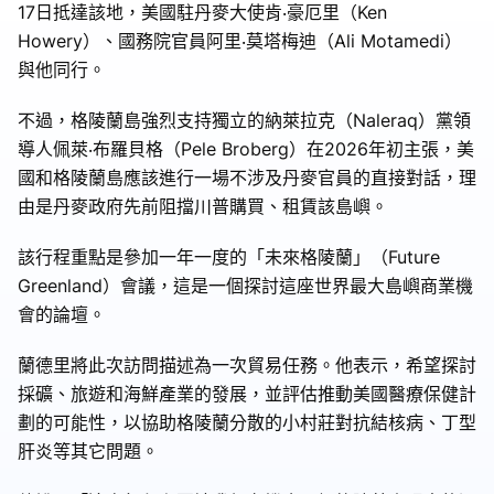
17日抵達該地，美國駐丹麥大使肯‧豪厄里（Ken
Howery）、國務院官員阿里‧莫塔梅迪（Ali Motamedi）
與他同行。
不過，格陵蘭島強烈支持獨立的納萊拉克（Naleraq）黨領
導人佩萊‧布羅貝格（Pele Broberg）在2026年初主張，美
國和格陵蘭島應該進行一場不涉及丹麥官員的直接對話，理
由是丹麥政府先前阻擋川普購買、租賃該島嶼。
該行程重點是參加一年一度的「未來格陵蘭」（Future
Greenland）會議，這是一個探討這座世界最大島嶼商業機
會的論壇。
蘭德里將此次訪問描述為一次貿易任務。他表示，希望探討
採礦、旅遊和海鮮產業的發展，並評估推動美國醫療保健計
劃的可能性，以協助格陵蘭分散的小村莊對抗結核病、丁型
肝炎等其它問題。