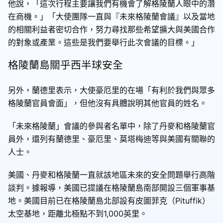
他說，「這次行程主要讓我們有機會了解格陵蘭人眼中的潛
在商機。」「大使團隊一直與『未來格陵蘭會議』以及當地
的相關利益者密切合作，努力尋找那些希望擴大與美國合作
的對象或產業。這些是我們要舉行此次會議的目標。」
格陵蘭島關乎西半球安全
另外，蘭德里表示，大使豪厄里的在場「有利於我們與眾多
格陵蘭官員會面」，但他沒有具體說明其他官員的姓名。
「未來格陵蘭」會議的參與者名單中，除了丹麥和格陵蘭官
員外，還列有蘭德里、豪厄里、莫塔梅迪等與美國有關聯的
人士。
美國、丹麥和格陵蘭一直就該地區未來的安全問題舉行高階
談判。據報導，美國已提議在格陵蘭島南部開設三個軍事基
地。美國目前已在格陵蘭島北部設有皮圖菲克（Pituffik）
太空基地，距離北極點不到1,000英里。