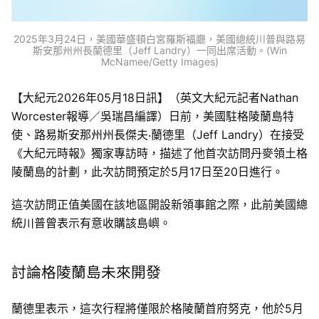
2025年3月24日，美國華盛頓白宮羅斯福廳，美國總統川普與路易
斯安那州州長蘭德里（Jeff Landry）一同出席活動。(Win
McNamee/Getty Images)
【大紀元2026年05月18日訊】（英文大紀元記者Nathan
Worcester報導／吳瑞昌編譯）日前，美國駐格陵蘭島特
使、路易斯安那州州長傑夫‧蘭德里（Jeff Landry）在接受
《大紀元時報》獨家專訪時，描述了他首次訪問丹麥領土格
陵蘭島的計劃，此次訪問預定於5月17日至20日進行。
這次訪問正值美國在該地區開設新領事館之際，此前美國總
統川普曾表示有意收購該島嶼。
討論格陵蘭島未來開發
蘭德里表示，這次行程將僅限於格陵蘭首府努克，他於5月