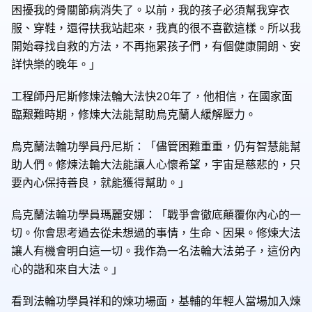
困擾我的骨關節病消失了。以前，我的孩子必須幫我穿衣
服、穿鞋，還得扶我站起來，我真的很不喜歡這樣。所以我
開始尋找自救的方法，不再拖累孩子們，有個健康開朗、安
詳快樂的晚年。」
工程師丹尼斯修煉法輪大法快20年了，他相信，在國家面
臨艱難時期，修煉大法能幫助烏克蘭人緩解壓力。
烏克蘭法輪功學員丹尼斯：「儘管困難重重，仍有智慧能幫
助人們。修煉法輪大法能讓人心懷希望，宇宙是慈悲的，只
要內心保持善良，就能獲得幫助。」
烏克蘭法輪功學員瑪麗安娜：「戰爭會徹底顛覆你內心的一
切。你會思考過去從未想過的事情，生命、因果。修煉大法
讓人有機會明白這一切。我作為一名法輪大法弟子，這份內
心的諧和來自大法。」
看到法輪功學員祥和的煉功場面，基輔的年輕人當場加入煉