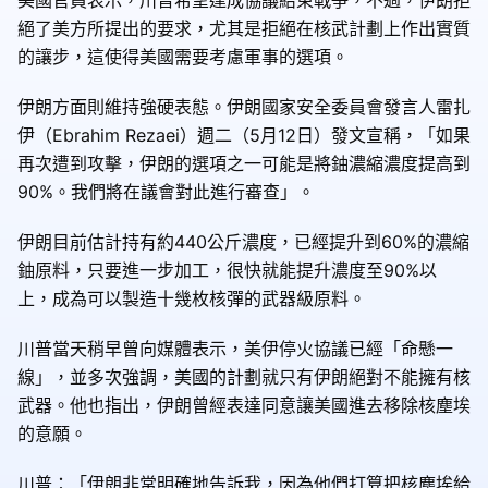
絕了美方所提出的要求，尤其是拒絕在核武計劃上作出實質
的讓步，這使得美國需要考慮軍事的選項。
伊朗方面則維持強硬表態。伊朗國家安全委員會發言人雷扎
伊（Ebrahim Rezaei）週二（5月12日）發文宣稱，「如果
再次遭到攻擊，伊朗的選項之一可能是將鈾濃縮濃度提高到
90%。我們將在議會對此進行審查」。
伊朗目前估計持有約440公斤濃度，已經提升到60%的濃縮
鈾原料，只要進一步加工，很快就能提升濃度至90%以
上，成為可以製造十幾枚核彈的武器級原料。
川普當天稍早曾向媒體表示，美伊停火協議已經「命懸一
線」，並多次強調，美國的計劃就只有伊朗絕對不能擁有核
武器。他也指出，伊朗曾經表達同意讓美國進去移除核塵埃
的意願。
川普：「伊朗非常明確地告訴我，因為他們打算把核塵埃給