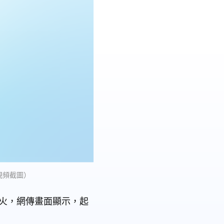
視頻截圖）
著火，網傳畫面顯示，起