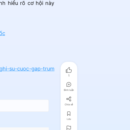
h hiểu rõ cơ hội này
ốc
-nghi-su-cuoc-gap-trum
1
Bình luận
Chia sẻ
Lưu