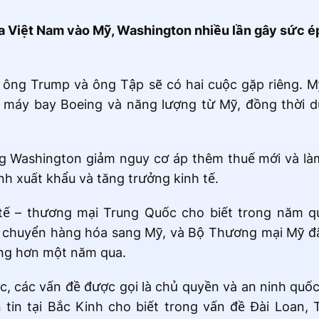
 Việt Nam vào Mỹ, Washington nhiều lần gây sức é
, ông Trump và ông Tập sẽ có hai cuộc gặp riêng. 
máy bay Boeing và năng lượng từ Mỹ, đồng thời du
ng Washington giảm nguy cơ áp thêm thuế mới và là
h xuất khẩu và tăng trưởng kinh tế.
 tế – thương mại Trung Quốc cho biết trong năm q
 chuyển hàng hóa sang Mỹ, và Bộ Thương mại Mỹ đã
ong hơn một năm qua.
c, các vấn đề được gọi là chủ quyền và an ninh quố
n tin tại Bắc Kinh cho biết trong vấn đề Đài Loan