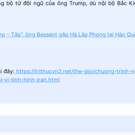
g bộ từ đội ngũ của ông Trump, dù nội bộ Bắc Kin
mp – Tập”, ông Bessent gặp Hà Lập Phong tại Hàn Qu
i đây:
https://trithucvn2.net/the-gioi/chuong-trinh
-vi-tinh-hinh-iran.html