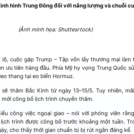
 tình hình Trung Đông đối với năng lượng và chuỗi c
(Ảnh minh họa: Shuttesrtock)
ết lộ, cuộc gặp Trump – Tập vốn lấy thương mại làm
lên ưu tiên hàng đầu. Phía Mỹ hy vọng Trung Quốc 
leo thang tại eo biển Hormuz.
ẽ thăm Bắc Kinh từ ngày 13–15/5. Tuy nhiên, mãi 
mới công bố lịch trình chuyến thăm.
ểu công việc ngoại giao – nói với phóng viên rằn
lịch trình được công bố trước khoảng một tuần. Tro
ày, cho thấy thời gian chuẩn bị bị rút ngắn đáng kể.