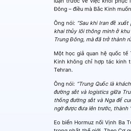
luận trước về việc khôi phục
Đông – điều mà Bắc Kinh muốn
Ông nói:
“Sau khi Iran đề xuất 
khai thủy lôi thông minh ở khu
Trung Đông, mà đã trở thành rủi
Một học giả quan hệ quốc tế 
Kinh không chỉ hợp tác kinh 
Tehran.
Ông nói:
“Trung Quốc là khách
đường sắt và logistics giữa T
thống đường sắt và Nga để cun
ngờ được đưa lên trước, thành ‘
Eo biển Hormuz nối Vịnh Ba T
trọng nhất thế giới. Theo Cơ 