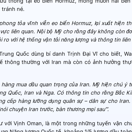
 lưu thông tại eo biển Hormuz, mong muốn hai bên
 tránh né.
phong tỏa vĩnh viễn eo biển Hormuz, lại xuất hiện th
 vực liên quan. Nội bộ Mỹ cho rằng đây không còn đơ
 ro với hệ thống vận tải năng lượng và thông tin liên 
Trung Quốc dùng bí danh Trịnh Đại Vĩ cho biết, Wa
tế thông thường với Iran mà còn có ảnh hưởng thực
 hàng mua dầu quan trọng của Iran. Mỹ hiện chú ý t
rung Quốc, Iran và Nga. Có thông tin cho rằng Bắc 
g cấp hàng lưỡng dụng quân sự – dân sự cho Iran. V
nói chuyện Iran trước, bàn thương mại sau’”.
ư với Vịnh Oman, là một trong những tuyến vận ch
quan Năng lượng Quốc tế, khoảng 1/5 lượng dầu toàn