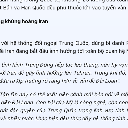
t Bản và Hàn Quốc đều phụ thuộc lớn vào tuyến vận t
g khủng hoảng Iran
 với hệ thống đối ngoại Trung Quốc, dùng bí danh 
ề Iran đang bắt đầu ảnh hưởng tới toàn bộ quan hệ 
tình hình Trung Đông tiếp tục leo thang, nên hy vọ
ới Iran để gây ảnh hưởng lên Tehran. Trong khi đó
đưa ra lập trường rõ ràng hơn về vấn đề Đài Loan”.
ập lần này có thể xuất hiện cảnh mỗi bên nói về mộ
 biển Đài Loan. Con bài của Mỹ là công nghệ, còn con
át độc quyền của Trung Quốc trong lĩnh vực tinh l
và nhiều nước khác hiện đều thúc đẩy hệ thống tinh 