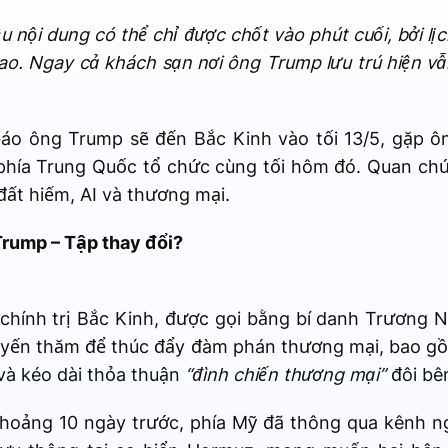
u nội dung có thể chỉ được chốt vào phút cuối, bởi lịc
o. Ngay cả khách sạn nơi ông Trump lưu trú hiện v
áo ông Trump sẽ đến Bắc Kinh vào tối 13/5, gặp ô
phía Trung Quốc tổ chức cùng tối hôm đó. Quan chứ
 đất hiếm, AI và thương mại.
Trump – Tập thay đổi?
chính trị Bắc Kinh, được gọi bằng bí danh Trương N
yến thăm để thúc đẩy đàm phán thương mại, bao g
và kéo dài thỏa thuận
“đình chiến thương mại”
đôi bê
hoảng 10 ngày trước, phía Mỹ đã thông qua kênh ng