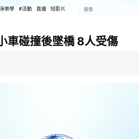
淨樂學
#活動
直播
短影片
小車碰撞後墜橋 8人受傷