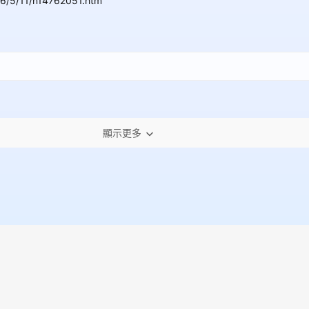
26/5/11/n14762051.htm
顯示更多