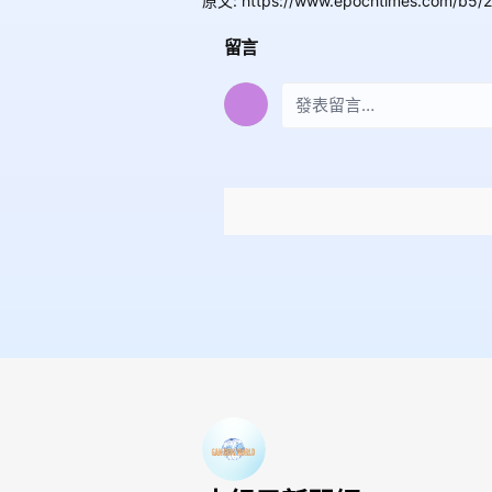
原文
:
https://www.epochtimes.com/b5/
留言