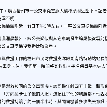
下午，廣西梧州市一公交車從雲龍大橋橋頭附近墜下。記
情況不明。
橋橋頭附近，11日下午3時左右，一輛公交車從橋頭附
《瀟湘晨報》，該公交疑似與其它車輛發生追尾後從雲龍
該公交車墜橋後受損比較嚴重。
參與救援工作的梧州市消防救援支隊銀湖南路特勤站站長
未被車身卡住，我們第一時間將其救出。幾名傷員基本失去
點是營救被困的公交車司機。該司機年齡四五十歲，體形
。「方向盤卡住了他的大腿，還頂住了他的胸腹部。他說
機的救援持續了約一個半小時，其間司機曾多次失去意識