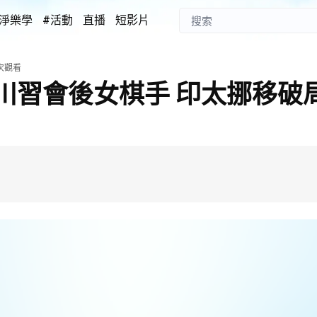
淨樂學
#活動
直播
短影片
次觀看
川習會後女棋手 印太挪移破局