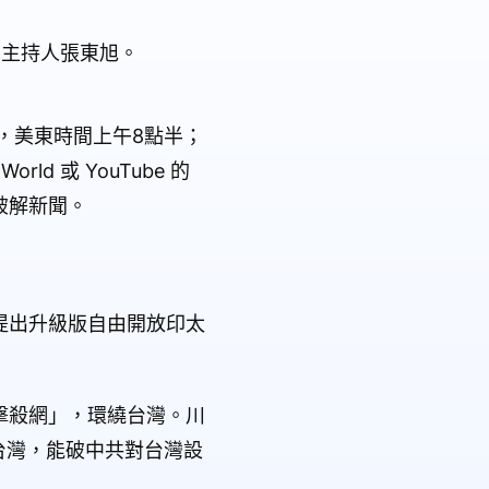
，主持人張東旭。
，美東時間上午8點半；
d 或 YouTube 的
破解新聞。
提出升級版自由開放印太
擊殺網」，環繞台灣。川
台灣，能破中共對台灣設