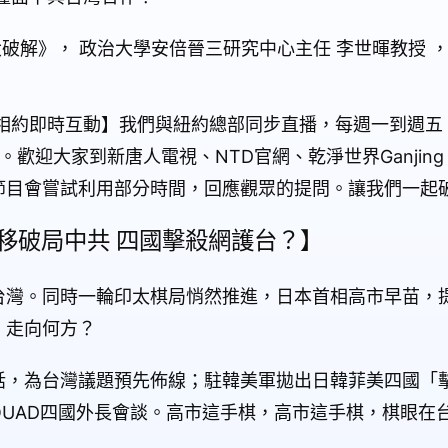
大破解》， 政治大學安倍晉三研究中心主任 李世暉教授 
相約即時互動】我們與紐約總部同步直播，每週一到週五
大家到新唐人電視、NTD官網、乾淨世界Ganjing Worl
節目會嘗試利用部分時間，回應觀眾的提問。讓我們一起
移破局中共 四國擊殺網護台？】
台灣。同時一輪印太棋局悄然推進，日本首相高市早苗，
，走向何方？
話，為台灣議題預先佈線；駐韓美軍拋出日韓菲美四國「
UAD四國外長會談。高市這手棋，高市這手棋，棋眼在