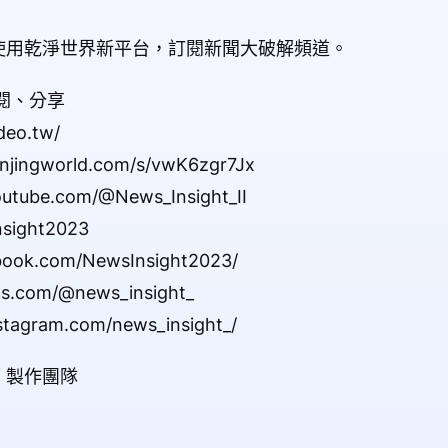
使用乾淨世界新平台，訂閱新聞大破解頻道。
閱、分享
eo.tw/
ingworld.com/s/vwK6zgr7Jx
utube.com/@News_Insight_II
Insight2023
book.com/NewsInsight2023/
ds.com/@news_insight_
stagram.com/news_insight_/
》製作團隊