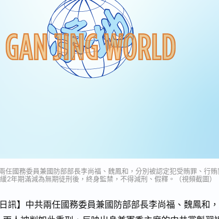
中共兩任國務委員兼國防部部長李尚福、魏鳳和，分別被認定犯受賄罪、行賄
緩2年期滿減為無期徒刑後，終身監禁，不得減刑、假釋。（視頻截圖）
月11日訊】中共兩任國務委員兼國防部部長李尚福、魏鳳和