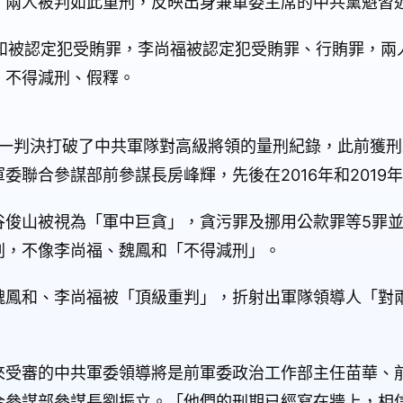
，兩人被判如此重刑，反映出身兼軍委主席的中共黨魁習
和被認定犯受賄罪，李尚福被認定犯受賄罪、行賄罪，兩
，不得減刑、假釋。
這一判決打破了中共軍隊對高級將領的量刑紀錄，此前獲
委聯合參謀部前參謀長房峰輝，先後在2016年和2019
俊山被視為「軍中巨貪」，貪污罪及挪用公款罪等5罪並罰
刑，不像李尚福、魏鳳和「不得減刑」。
魏鳳和、李尚福被「頂級重判」，折射出軍隊領導人「對
來受審的中共軍委領導將是前軍委政治工作部主任苗華、
合參謀部參謀長劉振立。「他們的刑期已經寫在牆上，相