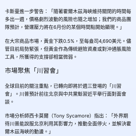
卡斯曼進一步警告：「隨著霍爾木茲海峽維持關閉的時間每
多出一週，價格劇烈波動的風險也隨之增加；我們的商品團
隊預計，營運壓力將在6月份的某個時間點開始顯現。」
在大宗商品市場，黃金下跌0.5%，至每盎司4,690美元。儘
管目前局勢緊張，但黃金作為傳統避險資產或對沖通脹風險
工具，所獲得的支撐卻相當微弱。
市場聚焦「川習會」
全球目前的關注重點，已轉向即將於週三登場的「川習
會」。川普預計前往北京與中共黨魁習近平舉行面對面會
談。
市場分析師西卡莫爾（Tony Sycamore）指出：「外界期
待川普能說服北京利用其影響力，推動全面停火，並解決霍
爾木茲海峽的動盪。」