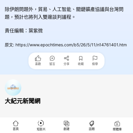
除伊朗問題外，貿易、人工智能、關鍵礦產協議與台灣問
題，預計也將列入雙邊談判議程。
責任編輯：葉紫微
原文
:
https://www.epochtimes.com/b5/26/5/11/n14761401.htm
喜歡
留言
分享
收藏
檢舉
大紀元新聞網
首頁
創建
話題
短影片
媒體庫