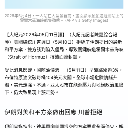
2026年5月4日，一人站在大型螢幕前，畫面顯示船舶追蹤網站上的
霍爾木茲海峽船隻動態。 (AFP via Getty Images)
【大紀元2026年05月11日訊】（大紀元記者陳霆綜合報
導）美國總統川普週日（5月10日）拒絕了伊朗提出的最新
和平方案，雙方談判陷入僵局，導致關鍵航道霍爾木茲海峽
（Strait of Hormuz）持續面臨封鎖。
受此消息影響，國際油價週一（5月11日）早盤跳漲逾3%，
布倫特原油突破每桶104美元大關。全球市場避險情緒升
溫，美元走強。不過，亞太股市在能源壓力與地緣政治風險
下，仍大致呈現上漲走勢。
伊朗對美和平方案做出回應 川普拒絕
伊朗官媒指出，德黑蘭向美國提交的方案要求全面停火、解