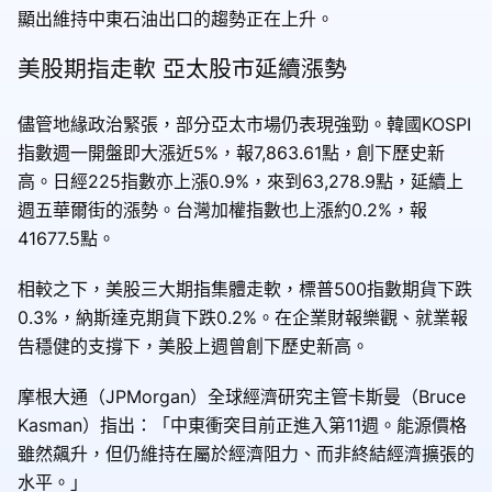
顯出維持中東石油出口的趨勢正在上升。
美股期指走軟 亞太股市延續漲勢
儘管地緣政治緊張，部分亞太市場仍表現強勁。韓國KOSPI
指數週一開盤即大漲近5%，報7,863.61點，創下歷史新
高。日經225指數亦上漲0.9%，來到63,278.9點，延續上
週五華爾街的漲勢。台灣加權指數也上漲約0.2%，報
41677.5點。
相較之下，美股三大期指集體走軟，標普500指數期貨下跌
0.3%，納斯達克期貨下跌0.2%。在企業財報樂觀、就業報
告穩健的支撐下，美股上週曾創下歷史新高。
摩根大通（JPMorgan）全球經濟研究主管卡斯曼（Bruce
Kasman）指出：「中東衝突目前正進入第11週。能源價格
雖然飆升，但仍維持在屬於經濟阻力、而非終結經濟擴張的
水平。」