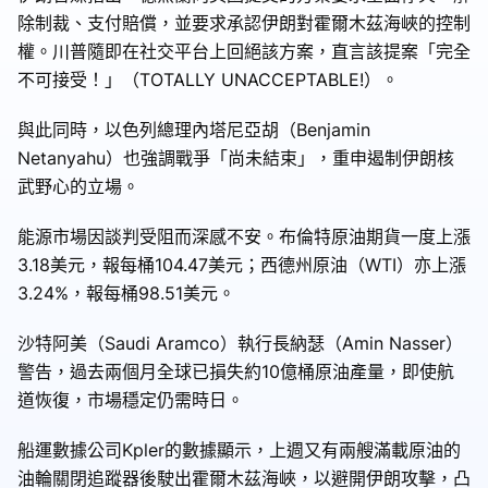
除制裁、支付賠償，並要求承認伊朗對霍爾木茲海峽的控制
權。川普隨即在社交平台上回絕該方案，直言該提案「完全
不可接受！」（TOTALLY UNACCEPTABLE!）。
與此同時，以色列總理內塔尼亞胡（Benjamin
Netanyahu）也強調戰爭「尚未結束」，重申遏制伊朗核
武野心的立場。
能源市場因談判受阻而深感不安。布倫特原油期貨一度上漲
3.18美元，報每桶104.47美元；西德州原油（WTI）亦上漲
3.24%，報每桶98.51美元。
沙特阿美（Saudi Aramco）執行長納瑟（Amin Nasser）
警告，過去兩個月全球已損失約10億桶原油產量，即使航
道恢復，市場穩定仍需時日。
船運數據公司Kpler的數據顯示，上週又有兩艘滿載原油的
油輪關閉追蹤器後駛出霍爾木茲海峽，以避開伊朗攻擊，凸