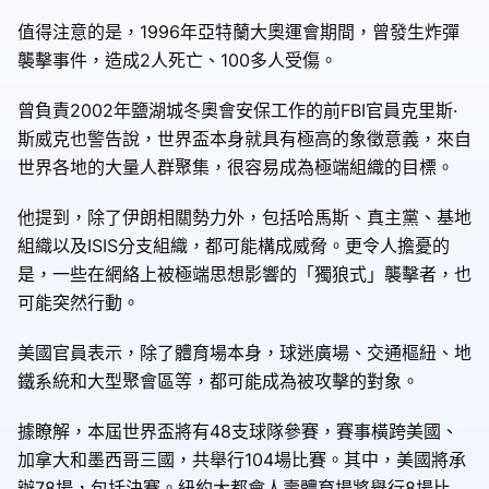
值得注意的是，1996年亞特蘭大奧運會期間，曾發生炸彈
襲擊事件，造成2人死亡、100多人受傷。
曾負責2002年鹽湖城冬奧會安保工作的前FBI官員克里斯·
斯威克也警告說，世界盃本身就具有極高的象徵意義，來自
世界各地的大量人群聚集，很容易成為極端組織的目標。
他提到，除了伊朗相關勢力外，包括哈馬斯、真主黨、基地
組織以及ISIS分支組織，都可能構成威脅。更令人擔憂的
是，一些在網絡上被極端思想影響的「獨狼式」襲擊者，也
可能突然行動。
美國官員表示，除了體育場本身，球迷廣場、交通樞紐、地
鐵系統和大型聚會區等，都可能成為被攻擊的對象。
據瞭解，本屆世界盃將有48支球隊參賽，賽事橫跨美國、
加拿大和墨西哥三國，共舉行104場比賽。其中，美國將承
辦78場，包括決賽。紐約大都會人壽體育場將舉行8場比