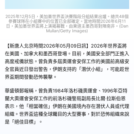
2025年12月5日，美加墨世界盃決賽階段分組結果出爐。總共48個
參賽球隊在小組賽中的位置已全部確定。當地時間2026年6月11
日，美加墨世界盃將上演揭幕戰，由東道主墨西哥對陣南非。(Dan
Mullan/Getty Images)
【新唐人北京時間2026年05月09日訊】2026年世界盃將
在美國、加拿大和墨西哥登場。目前，美國安全部門正進入
高度戒備狀態。曾負責多屆奧運會安保工作的美國前高級安
全官員近日發出警告，伊朗支持的「潛伏小組」，可能趁世
界盃期間發動恐怖襲擊。
華盛頓郵報稱，曾負責1984年洛杉磯奧運會、1996年亞特
蘭大奧運會安保工作的前洛杉磯警局副局長比爾·拉斯伯恩
表示，他「相當確信」伊朗在美國境內存在潛伏人員或代理
組織。世界盃這種全球矚目的大型賽事，對於恐怖組織來說
是「絕佳目標」。