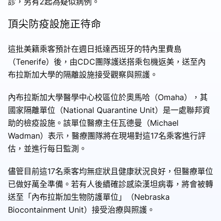
診，另有2起為疑似病例。
頂尖防疫設施正待命
這批美籍乘客預計在週日抵達西班牙的特內里費島
（Tenerife）後，由CDC團隊護送搭乘包機返美，送至內
布拉斯加大學的隔離設施接受觀察與照護。
內布拉斯加大學醫學中心校區位於奧馬哈（Omaha），其
國家隔離單位（National Quarantine Unit）是一處聯邦資
助的檢疫設施。該單位醫療主任瓦德曼（Michael
Wadman）表示，醫療團隊將在現場對這17名乘客進行評
估，並進行每日監測。
儘管目前這17名乘客均無症狀且健康狀況良好，但醫療單位
已做好萬全準備。若有人後續確診感染漢坦病毒，將會被轉
送至「內布拉斯加生物防護單位」（Nebraska
Biocontainment Unit）接受治療與照護。