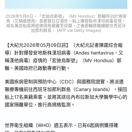
2026年5月6日，「宏迪烏斯號」（MV Hondius）郵輪停泊於佛得
角（又稱維德角）首都普拉亞港外。船上爆發致命漢坦病毒疫情，
兩名重症船員將經佛得角撤離至荷蘭，之後郵輪將繼續駛往西班牙
加那利群島。 (AFP via Getty Images)
【大紀元2026年05月09日訊】（大紀元記者陳霆綜合報
導）針對爆發安地斯株漢坦病毒（Andes hantavirus，又
稱漢他病毒）疫情的「宏迪烏斯號」（MV Hondius）郵
輪，美國政府已啟動專案行動。
美國疾病管制與預防中心（CDC）與國務院證實，將派遣
醫療專機前往西班牙加那利群島（Canary Islands），接回
船上17名美籍乘客，並將其送往內布拉斯加大學醫學中心的
國家隔離單位，進行高規格監測。
世界衛生組織（WHO）週五表示，已有6起病例獲得確