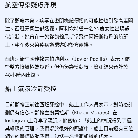
航空傳染疑慮浮現
除了郵輪本身，病毒在密閉機艙傳播的可能性也引發高度關
注。西班牙衛生部透露，阿利坎特省一名32歲女性出現疑
似症狀，她曾在一架從約翰尼斯堡飛往阿姆斯特丹的航班
上，坐在後來染疫病逝乘客的後方兩排。
西班牙衛生國務祕書帕迪利亞（Javier Padilla）表示，儘
管雙方接觸極為短暫，但仍須謹慎對待，檢測結果預計於
48小時內出爐。
船上氣氛冷靜受控
目前郵輪正前往西班牙途中，船上工作人員表示，對防疫計
劃仍有信心。郵輪主廚莫拉斯（Khabir Moraes）在
Instagram上分享了現況，他寫道：「船上的情況得到了極
其細緻的管理，我們處於很好的照護中，船上目前還有三位
額外的醫師協助我們，包括一名世衛組織的代表。」