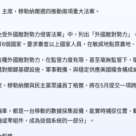
」主席，穆勒納爾週四推動兩項重大法案。
免受外國敵對勢力侵害法案」中，列出「外國敵對勢力」
等6個國家。要求審查以上國家人員，在敏感地點買農地
這種外國敵對勢力，在監管力度有限、甚至毫無監管下，
購對關鍵基礎設施、軍事戰備，與穩定供應美國糧食構成
控，穆勒納爾與民主黨眾議員丁格爾，將在5月提交一項
輛車，都是一台移動的數據採集設備，能實時捕捉位置、
輛或零組件，成為這個系統的一部分」。