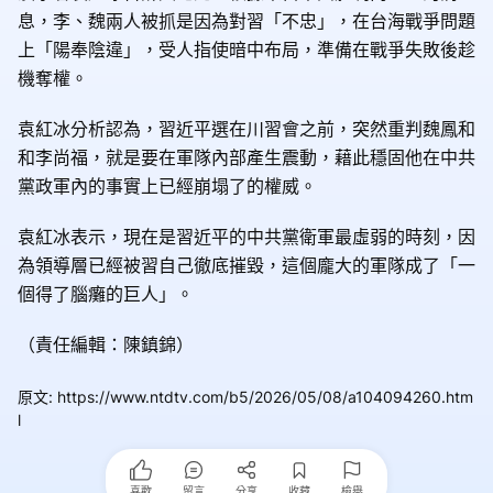
息，李、魏兩人被抓是因為對習「不忠」，在台海戰爭問題
上「陽奉陰違」，受人指使暗中布局，準備在戰爭失敗後趁
機奪權。
袁紅冰分析認為，習近平選在川習會之前，突然重判魏鳳和
和李尚福，就是要在軍隊內部產生震動，藉此穩固他在中共
黨政軍內的事實上已經崩塌了的權威。
袁紅冰表示，現在是習近平的中共黨衛軍最虛弱的時刻，因
為領導層已經被習自己徹底摧毀，這個龐大的軍隊成了「一
個得了腦癱的巨人」。
（責任編輯：陳鎮錦）
原文
:
https://www.ntdtv.com/b5/2026/05/08/a104094260.htm
l
喜歡
留言
分享
收藏
檢舉