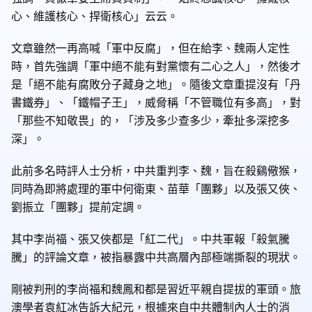
心、維護核心、捍衛核心」云云。
文章雖然一再高喊「軍中反腐」，但在給李、魏兩人定性
時，首先強調「軍中絕不能有對黨懷有二心之人」，然後才
是「絕不能有腐敗分子藏身之地」。隨後文章重提沒有「丹
書鐵券」、「鐵帽子王」，威脅稱「不管職位有多高」，對
「那些不知敬畏」的，「涉及多少查多少，牽扯多深挖多
深」。
此前多名時評人士分析，中共重判李、魏，旨在殺鷄儆猴，
同時為即將處理的軍中何衛東、苗華「團夥」以及張又俠、
劉振立「團夥」提前定調。
其中李尚福、張又俠都是「紅二代」。中共軍報「殺氣騰
騰」的評論文章，被指暴露中共高層內部極端撕裂的現狀。
剛被判刑的李尚福和魏鳳和都是習近平親自提拔的軍頭。旅
澳學者袁紅冰告訴大紀元，根據來自中共體制內人士的消