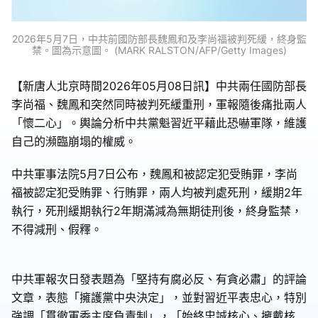
2026年5月7日，中共前國防部長魏鳳和及李尚福被判死緩，終身監
禁。圖為示意圖。 (MARK RALSTON/AFP/Getty Images)
【新唐人北京時間2026年05月08日訊】中共兩任國防部長
李尚福、魏鳳和突然同時被判死緩重刑，軍報隨後痛批兩人
「懷二心」。輿論分析中共黨魁習近平藉此恐嚇軍隊，維護
自己的瀕臨崩塌的權威。
中共軍事法院5月7日公布，魏鳳和被認定犯受賄罪，李尚
福被認定犯受賄罪、行賄罪，兩人均被判處死刑，緩期2年
執行，死刑緩期執行2年期滿減為無期徒刑後，終身監禁，
不得減刑、假釋。
中共軍報次日發表題為「堅持有腐必反、有貪必肅」的評論
文章，表態「擁護黨中央決定」，並對習近平表忠心，特別
強調「貫徹軍委主席負責制」，「始終忠誠核心、擁戴核