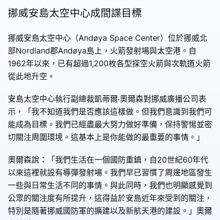
挪威安島太空中心成間諜目標
挪威安島太空中心（Andøya Space Center）位於挪威北
部Nordland郡Andøya島上，火箭發射場與太空港。自
1962年以來，已有超過1,200枚各型探空火箭與次軌道火箭
從此地升空。
安島太空中心執行副總裁凱蒂爾‧奧爾森對挪威廣播公司表
示，「我不知道我們是否應該這樣做。但我們意識到我們可
能成為目標。我們已經盡最大努力做好準備，保持警惕並密
切關注周圍環境。這基本上是你能做的最重要的事情。」
奧爾森說：「我們生活在一個國防重鎮，自20世紀60年代
以來這裡就設有導彈發射場。我們早已習慣了周邊地區發生
一些與日常生活不同的事情。與此同時，我們也明顯感覺到
公眾的關注度有所提升，這得益於安島近年來受到的關注，
特別是隨著挪威國防軍的擴建以及新航天港的建設。」奧爾