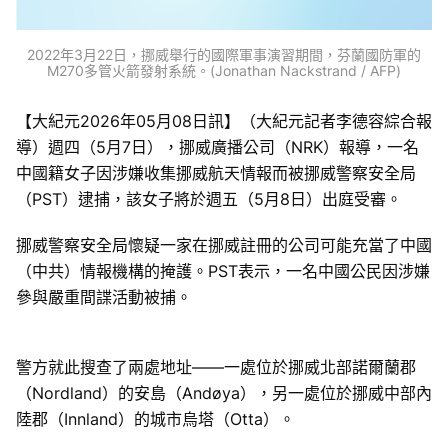
2022年3月22日，挪威舉行的國際軍事演習期間，芬蘭國防軍的
M270多管火箭發射系統。(Jonathan Nackstrand / AFP)
【大紀元2026年05月08日訊】（大紀元記者李德容綜合報
導）週四（5月7日），挪威廣播公司（NRK）報導，一名
中國籍女子因涉嫌收集挪威航天情報而被挪威警察安全局
（PST）逮捕，該女子將於週五（5月8日）出庭受審。
挪威警察安全局懷疑一家在挪威註冊的公司可能充當了中國
（中共）情報機構的掩護。PST表示，一名中國公民因涉嫌
參與嚴重間諜活動被捕。
警方就此搜查了兩處地址——一處位於挪威北部諾爾蘭郡
（Nordland）的安島（Andøya），另一處位於挪威中部內
陸郡（Innland）的城市烏塔（Otta）。