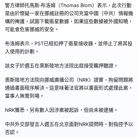
警方律師托馬斯‧布洛姆（Thomas Blom）表示，此次行動
是由於懷疑一家在挪威註冊的公司充當中國（中共）情報機
構的掩護，試圖下載衛星數據，如果這些數據被外國知曉，
可能會危害挪威的安全。
布洛姆表示，PST已經扣押了衛星接收器，並停止了將其投
入使用的計劃。
該女子於週五在奧斯陸地方法院出庭接受羈押聽證。
奧斯陸地方法院向挪威廣播公司（NRK）證實，拘留問題將
通過書面程序解決。這意味著法官將以書面形式處理此案，
當事人無需到場。
NRK獲悉，另有數人因涉案被起訴，但尚未被逮捕。
中共外交部發言人週五在北京面對NRK提問時，對指控予以
否認。