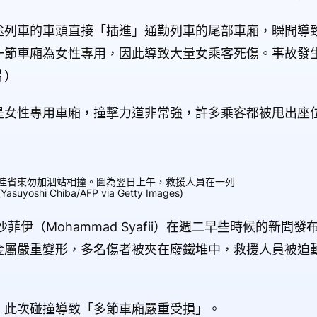
途列車的車頭直接「插進」通勤列車的尾部車廂，瞬間導
一節車廂為女性專用，因此導致大量女乘客死傷。事故發
片）
是女性專用車廂，撞擊力道非常強，許多乘客都被甩出座
西爪哇省東勿加泗站相撞。圖為翌日上午，救援人員在一列
hi Chiba/AFP via Getty Images)
菲伊（Mohammad Syafii）在週二早些時候的新聞
金屬嚴重變形，多名傷者被夾在廢鐵堆中，救援人員被迫
，此次碰撞導致「多節車廂嚴重受損」。