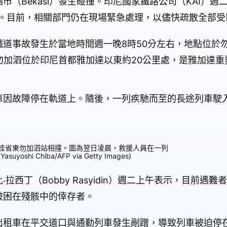
（Bekasi）發生碰撞。印尼國家鐵路公司（KAI）週
傷。目前，相關部門仍在現場緊急處理，以儘快疏散全部受
道事故發生於當地時間週一晚8時50分左右，地點位於
on）附近。勿加泗位於印尼首都雅加達以東約20公里處，是雅加
車因故障停在軌道上。隨後，一列疾馳而至的長途列車駛
。
西爪哇省東勿加泗站相撞。圖為翌日凌晨，救援人員在一列
hi Chiba/AFP via Getty Images)
西丁（Bobby Rasyidin）週二上午表示，目前遇難
被困在殘骸中的倖存者。
出租車在平交道口與通勤列車發生剮蹭，導致列車被迫停