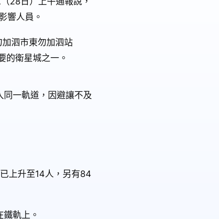
二（28日）上午通報說，
影響人員。
勿加泗市東勿加泗站
達重要的衛星城之一。
入同一軌道，因避讓不及
者已上升至14人，另有84
在鐵軌上。