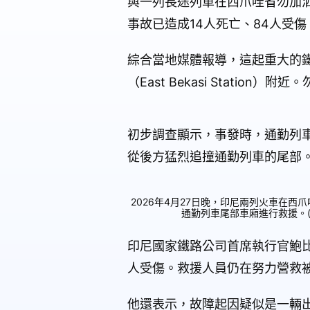
與一列長途列車在西爪哇省勿加泗市
事故已造成14人死亡、84人受
綜合當地媒體報導，這起重大的鐵
（East Bekasi Stati
初步調查顯示，事發時，通勤列
從後方猛烈追撞通勤列車的尾部
2026年4月27日晚，印尼兩列火車在
通勤列車尾部車廂進行救援。(Yasuyos
印尼國家鐵路公司首席執行官鮑比‧拉
人受傷。救援人員仍在努力營救
他還表示，故障起因疑似是一輛