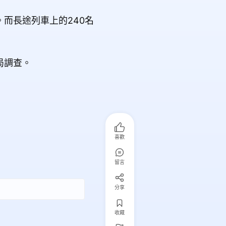
而長途列車上的240名
局調查。
喜歡
留言
分享
收藏