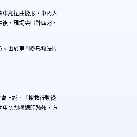
致車廂扭曲變形，車內人
生後，現場尖叫聲四起，
位。由於車門變形無法開
發布會上說，「搜救行動從
動用切割機鋸開殘骸，方