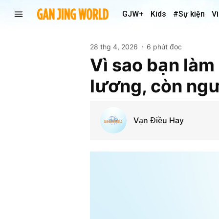
GJW+
Kids
#Sự kiện
V
28 thg 4, 2026
6 phút đọc
Vì sao bạn làm
lương, còn ngư
Vạn Điều Hay