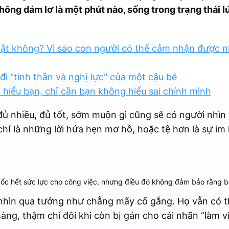
ông dám lơ là một phút nào, sống trong trạng thái l
ật không? Vì sao con người có thể cảm nhận được nh
i "tinh thần và nghị lực" của một cậu bé
 hiểu bạn, chỉ cần bạn không hiểu sai chính mình
đủ nhiều, đủ tốt, sớm muộn gì cũng sẽ có người nhìn 
 chỉ là những lời hứa hẹn mơ hồ, hoặc tệ hơn là sự im 
dốc hết sức lực cho công việc, nhưng điều đó không đảm bảo rằng 
nhìn qua tưởng như chẳng mấy cố gắng. Họ vẫn có th
ng, thậm chí đôi khi còn bị gán cho cái nhãn “làm v