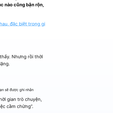
úc nào cũng bận rộn,
au, đặc biệt trong gi
thấy. Nhưng rồi thời
lặng.
bạn sẽ được ghi nhận
ời gian trò chuyện,
iệc cầm chừng”.