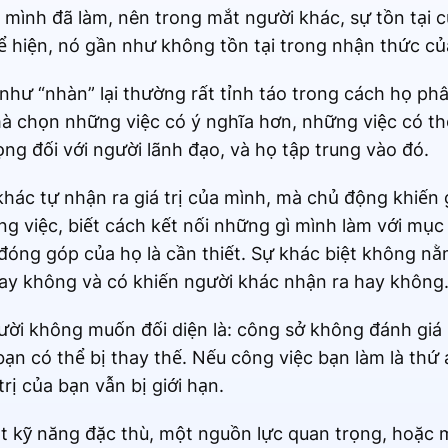
ì mình đã làm, nên trong mắt người khác, sự tồn tại 
hể hiện, nó gần như không tồn tại trong nhận thức củ
như “nhàn” lại thường rất tỉnh táo trong cách họ ph
à chọn những việc có ý nghĩa hơn, những việc có thể
rọng đối với người lãnh đạo, và họ tập trung vào đó.
ác tự nhận ra giá trị của mình, mà chủ động khiến g
ng việc, biết cách kết nối những gì mình làm với mục
đóng góp của họ là cần thiết. Sự khác biệt không nằ
hay không và có khiến người khác nhận ra hay không
ời không muốn đối diện là: công sở không đánh giá
n có thể bị thay thế. Nếu công việc bạn làm là thứ a
trị của bạn vẫn bị giới hạn.
t kỹ năng đặc thù, một nguồn lực quan trọng, hoặc 