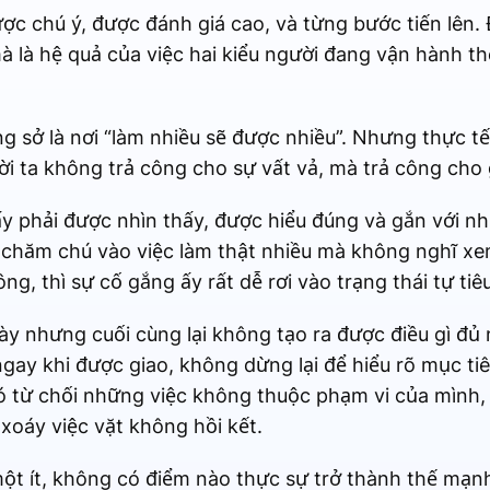
ợc chú ý, được đánh giá cao, và từng bước tiến lên. 
 là hệ quả của việc hai kiểu người đang vận hành th
g sở là nơi “làm nhiều sẽ được nhiều”. Nhưng thực t
ời ta không trả công cho sự vất vả, mà trả công cho g
ị ấy phải được nhìn thấy, được hiểu đúng và gắn với n
 chăm chú vào việc làm thật nhiều mà không nghĩ x
ông, thì sự cố gắng ấy rất dễ rơi vào trạng thái tự tiê
y nhưng cuối cùng lại không tạo ra được điều gì đủ 
ngay khi được giao, không dừng lại để hiểu rõ mục ti
hó từ chối những việc không thuộc phạm vi của mình, 
xoáy việc vặt không hồi kết.
ột ít, không có điểm nào thực sự trở thành thế mạn