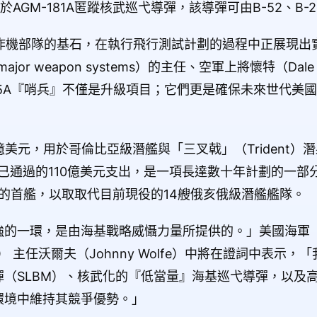
AGM-181A匿蹤核武巡弋導彈，該導彈可由B-52、B-2
轟炸機部隊的基石，在執行飛行測試計劃的過程中正展現出
major weapon systems）的主任、空軍上將懷特（Dal
-35A『哨兵』不僅是升級項目；它們更是確保未來世代美
億美元，用於哥倫比亞級潛艦與「三叉戟」（Trident）
年已通過的110億美元支出，是一項長達數十年計劃的一部
潛艦的首艦，以取取代目前現役的14艘俄亥俄級潛艦艦隊。
強的一環，是由海基戰略威懾力量所提供的。」美國海軍
rograms） 主任沃爾夫（Johnny Wolfe）中將在證詞中
（SLBM）、核武化的『低當量』海基巡弋導彈，以及
環境中維持其競爭優勢。」