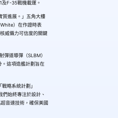
1及F-35戰機載運。
實質進展。」五角大樓
e White）在作證時表
國核威懾力可信度的關鍵
潛射彈道導彈（SLBM）
分。這項造艦計劃旨在
「戰略系統計劃」
表示，「我們始終專注於設計、
高超音速技術，確保美國