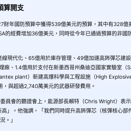
預算開支
27財年國防預算中獲得539億美元的預算，其中有328
NSA的經費增加36億美元，同時從今年已通過預算的非國
產線現代化、65億用於庫存管理、49億加速高鈽彈芯建設
、1.4億用於支付在新墨西哥州桑迪亞國家實驗室（Sandia
ntex plant）新建高爆科學與工程設施（High Explosives 
）的年度費用，與超過2,740萬美元的武器研發費用。
員會的聽證會上，能源部長賴特（Chris Wright）表
新高」。他強調，「我們同時提升高鈽彈芯（核彈核心部
情況。」