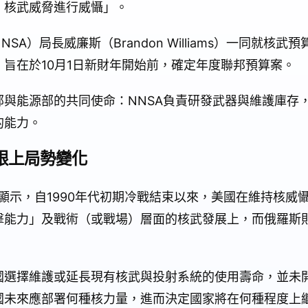
）核武威脅進行威懾」。
A）局長威廉斯（Brandon Williams）一同就核
旨在於10月1日新財年開始前，確定年度聯邦預算案。
與能源部的共同使命：NNSA負責研發武器與維護庫存
的能力。
跟上局勢變化
告顯示，自1990年代初期冷戰結束以來，美國在維持核威
擊能力」及戰術（或戰場）層面的核武發展上，而俄羅斯
國選擇維護或延長現有核武與投射系統的使用壽命，並未
國未來應部署何種核力量，進而決定國家將在何種程度上