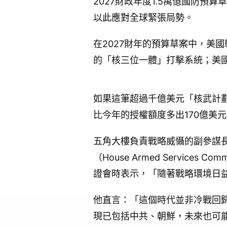
2027財政年度1.5萬億國防預
以此應對全球緊張局勢。
在2027財年的預算草案中，美
的「核三位一體」打擊系統；美國
如果這筆超過千億美元「核武計劃
比今年的授權額度多出170億美元
五角大樓負責戰略威懾的副參謀長、
（House Armed Services C
證會時表示，「隨著戰略環境日
他直言：「這個時代並非冷戰回
現已包括中共、朝鮮，未來也可