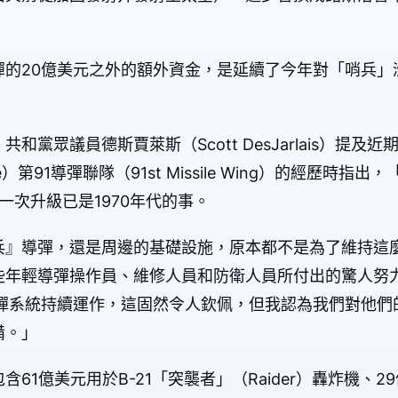
。
的20億美元之外的額外資金，是延續了今年對「哨兵」
黨眾議員德斯賈萊斯（Scott DesJarlais）提及
 Base）第91導彈聯隊（91st Missile Wing）的經歷
上一次升級已是1970年代的事。
兵』導彈，還是周邊的基礎設施，原本都不是為了維持這
些年輕導彈操作員、維修人員和防衛人員所付出的驚人努
導彈系統持續運作，這固然令人欽佩，但我認為我們對他們
備。」
1億美元用於B-21「突襲者」（Raider）轟炸機、29