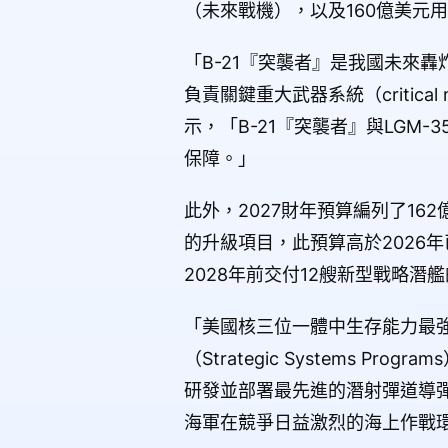
（未來戰機），以及160億美元用於
「B-21『突襲者』是我國未來
負責關鍵重大武器系統（critical 
示，「B-21『突襲者』與LGM
保障。」
此外，2027財年預算編列了162
的升級項目，此預算高於2026
2028年前交付12艘新型戰略
「美國核三位一體中生存能力最
（Strategic Systems P
研發並部署最先進的潛射彈道導彈
海軍在競爭日益激烈的海上作戰