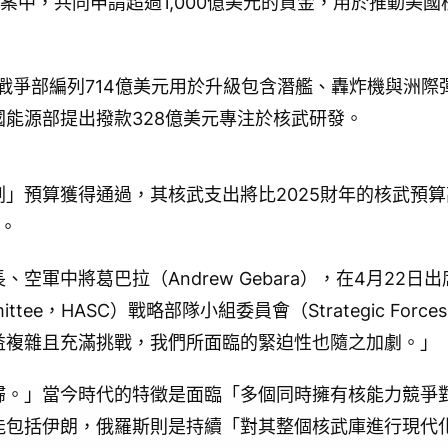
算草案中，共同申請超過1,000億美元的資金，用於推動美
國戰爭部編列714億美元用於升級包含潛艦、轟炸機與洲際彈
能源部提出撥款328億美元專注於核武研發。
」預算獲得通過，其核武支出將比2025財年的核武預算
。
空軍中將葛巴拉（Andrew Gebara），在4月22日
ommittee，HASC）戰略部隊小組委員會（Strategic Forces
益複雜且充滿挑戰，我們所面臨的緊迫性也隨之加劇。」
歸。」當今時代的特徵是面臨「多個同時擁有核能力競爭
能包括伊朗，俄羅斯則是持續「對其整個核武庫進行現代