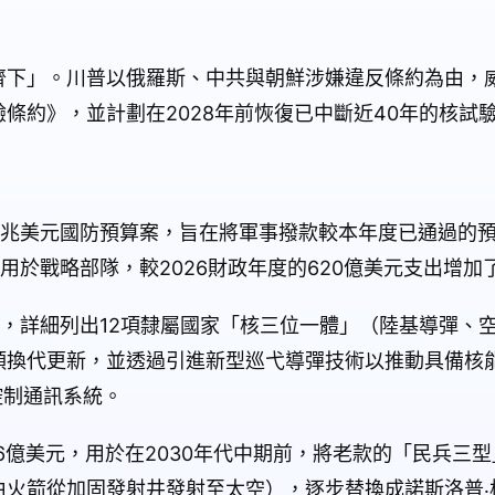
下」。川普以俄羅斯、中共與朝鮮涉嫌違反條約為由，威
條約》，並計劃在2028年前恢復已中斷近40年的核試
.5兆美元國防預算案，旨在將軍事撥款較本年度已通過的預算
用於戰略部隊，較2026財政年度的620億美元支出增加了
中，詳細列出12項隸屬國家「核三位一體」（陸基導彈、
頭換代更新，並透過引進新型巡弋導彈技術以推動具備核
控制通訊系統。
億美元，用於在2030年代中期前，將老款的「民兵三型」（Mi
由火箭從加固發射井發射至太空），逐步替換成諾斯洛普‧