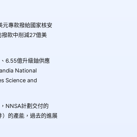
億美元專款撥給國家核安
防撥款中削減27億美
、6.55億升級鈾供應
 National
Science and
示，NNSA計劃交付的
件）的產能，過去的進展