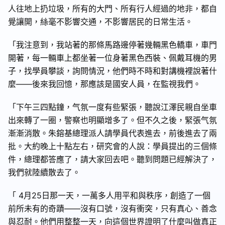
人往地上扔垃圾，所有的大門、所有行人經過的地非，都自
覺讓開，絲毫不影響交通，不影響居民的日常生活。
「我注意到，我站著的那條馬路邊停著幾輛黑色轎車，車門
開著，每一輛車上都坐著一位身著黑色西裝、佩戴耳機的男
子，找學員攀談，詢問情況，他們時不時和對講機裡說著什
麼——後來我回憶，那應該是國安⼈員，在監視我們。
「下午三四點鐘，⽓氛一度有些緊張，聽說江澤⺠親自坐車
出來轉了一圈，警察也明顯增多了。但不久之後，緊張⽓氛
漸漸消散。朱鎔基總理派⼈請學員代表進去，前後進去了兩
批。大約晚上⼗點左右，研究會的⼈說：學員提出的三個條
件，總理都答應了，請大家回去吧。聽到問題已經解決了，
我們就陸續散去了。
「 4月25日那一天，一萬多⼈用平和與秩序，創造了一個
前所未有的奇蹟——沒有口號，沒有衝突，只有真心、善念
與忍耐。他們用整整一天，向這個世界證明了什麼叫做真正