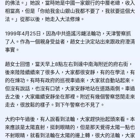
的佛法。」她說，當時她是中國一家銀行的中層老總，收入
相當高，但是「你給我金山銀山我都不要了，我就要這個大
法。」從那以後，她走入大法修煉。
1999年4月25日，因為中共造謠污衊法輪功，天津警察抓
了人。作為一個親身受益者，趙女士決定站出來跟政府澄清
事實。
趙女士回憶，當天早上8點左右到達中南海附近的府右街，
後來陸陸續續來了很多人，大家都很安靜，有的在學法，有
的在煉功。有時有政府的巡視車過來，大家就自動站起來。
但沒有說話，也沒有口號，大家安靜地站在道路兩側。車過
去之後，大家繼續安靜坐在那裡。附近有幾個警察悠閒走來
走去，很放鬆的樣子。到下午警察也不見了。
大約中午過後，有人說看到法輪，大家趕快抬起頭來看。本
來應該是太陽直射，挺刺眼睛的，但是那天覺得太陽一點也
不射眼睛，就看到法輪在太陽的邊上轉，很大的法輪，大家