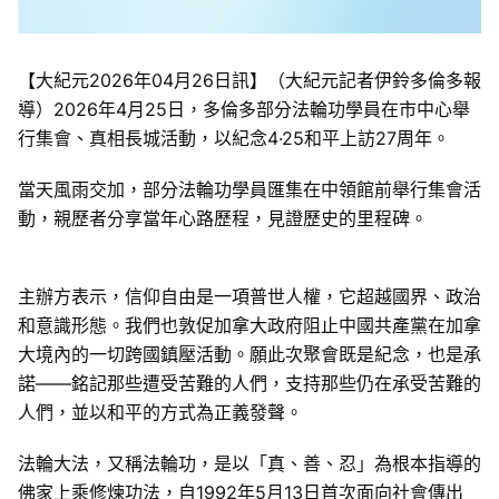
【大紀元2026年04月26日訊】（大紀元記者伊鈴多倫多報
導）2026年4月25日，多倫多部分法輪功學員在市中心舉
行集會、真相長城活動，以紀念4·25和平上訪27周年。
當天風雨交加，部分法輪功學員匯集在中領館前舉行集會活
動，親歷者分享當年心路歷程，見證歷史的里程碑。
主辦方表示，信仰自由是一項普世人權，它超越國界、政治
和意識形態。我們也敦促加拿大政府阻止中國共產黨在加拿
大境內的一切跨國鎮壓活動。願此次聚會既是紀念，也是承
諾——銘記那些遭受苦難的人們，支持那些仍在承受苦難的
人們，並以和平的方式為正義發聲。
法輪大法，又稱法輪功，是以「真、善、忍」為根本指導的
佛家上乘修煉功法，自1992年5月13日首次面向社會傳出