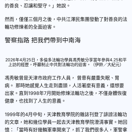
的善良、忍讓和堅守。」她說。
然⽽，僅僅三個月之後，中共江澤⺠集團發動了對善良的法
輪功修煉者的全面迫害。
警察指路 把我們帶到中南海
2026年4月25日，多倫多法輪功學員馮秀敏分享當年參與4.25和平
上訪的經歷，呼籲制止中共對法輪功的迫害。（伊鈴／大紀元）
馮秀敏曾是天津市政府工作人員， 曾患有嚴重失眠、胃
病。 那時她感覺人生走到盡頭，人活著麼有意義，還想要
出家。直到1998年7月開始修煉法輪功之後，不僅身體恢復
健康，也找到了人生的意義。
1999年的4月中旬，天津教育學院的雜誌刊登了誹謗法輪功
的文章，她和幾位學員一起去天津教育學院澄清事實。她回
憶：「當時有好幾輛軍車開來了，抓了我們很多人，軍警拿