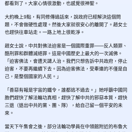
都看到了。大家心情很激動，也感覺很神聖。
大約晚上9點，有同修傳過話來，說政府已經解決這個問
題，不會做硬性處理。然後大家就很安心的離開了。趙女士
也趕快往車站走。一路上地上很乾淨。
趙女士說，中共對佛法迫害是一個國際重罪——反人類罪、
酷刑罪和群體滅絕罪。這是中國歷史上最大的一次滅佛。
「迫害佛法，會遭天譴人治。我們只想告訴中共政府，停止
迫害，不要再繼續下去。因為迫害佛法，受牽連的不僅是自
己，是整個國家的人民。」
「善惡有報是宇宙的鐵令，誰都逃不過去。」她呼籲中國同
胞們趕快了解法輪功真相，趕快了解中共的邪惡本質，趕快
三退（退出中共的黨、團、隊），給自己留一個平安的未
來。
當天下午集會之後，部分法輪功學員在中領館附近的布魯大