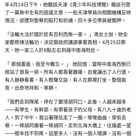
年4月24日下午，她聽說天津《青少年科技博覽》雜誌刊登
了一篇無中生有的造謠文章，一些天津學員向相關機構反映
情況，卻遭到警察的毆打和抓捕，四十多位學員被關押。
「法輪大法於國於民有百利而無一害。 」馮女士說，她全
家都修煉法輪功，決定跟政府講請事實真相。4月25日那
天，她一家三人於6點左右到達中南海附近。
「 那個畫面，我至今難忘。 」 她回憶：當時中南海西側已
經站了很長一排。所有⼈都靠著牆邊，自覺讓出了人行道。
有人靜靜看書，有人輕聲交談，有人在那裡打坐，整個氣
氛，出奇地祥和、寧靜。
「我們走到隊尾，停在了靈境胡同口。此後，人越來越多
——有學生，有幹部，有帶著孩子的父母，有八九十歲的老
人。到了中午，我沿著隊伍走了一圈。彎彎曲曲，穿街走
巷，一條胡同連著一條胡同，走到北海大橋上，往遠處一望
——根本找不到尾。這麼多人，沒有一個人喧譁，沒有一個