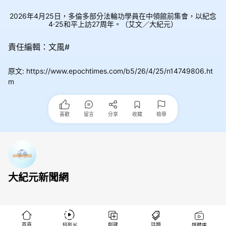
2026年4月25日，多倫多部分法輪功學員在中領館前集會，以紀念
4·25和平上訪27周年。（艾文／大紀元）
責任編輯：文風#
原文
:
https://www.epochtimes.com/b5/26/4/25/n14749806.ht
m
喜歡
留言
分享
收藏
檢舉
大紀元新聞網
首頁
創建
話題
短影片
媒體庫