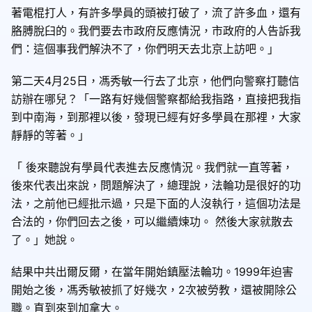
著電棍打人，有許多學員的頭被打破了，流了許多血，還有
胳膊脫臼的。我們要去市政府反應情況，市政府的人告訴我
們：這個事我們解決不了，你們明天去北京上訪吧。」
第二天4月25日，馮秀敏一行去了北京，他們向警察打聽信
訪辦在哪兒？「一路有好幾個警察都給我指路，直接把我指
到中南海，到那裡以後，發現已經有好多學員在那裡，大家
靜靜的等著。」
「 後來聽說有學員代表進去反應情況。我們就一直等著，
後來代表出來說，問題解決了，總理說，法輪功是很好的功
法，之前他已經批示過，只是下面的人沒執行，這個功法是
合法的，你們回去之後，可以繼續煉功。 然後大家就散去
了。」她說。
結果中共出爾反爾，在當年開始鎮壓法輪功。1999年迫害
開始之後，馮秀敏被抓了好幾次，2次被勞教，還被開除公
職。直到來到加拿大。