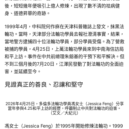
後，短短幾年便吸引上億人修煉，出現了數不清的祛病健
身、道德昇華的奇跡。
1999年4月，中科院何作庥在天津科普雜誌上發文，抹黑法
輪功。當時，天津部分法輪功學員去報社澄清事實，結果，
當地警方逮捕四十位法輪功學員，部分學員受傷。為了營救
被捕的學員，4月25日，上萬法輪功學員來到中南海信訪局
和平上訪。事件在中共前總理朱鎔基的干預下和平解決。但
不到三個月後的7月20日，江澤民發動了對法輪功的全面迫
害，並延續至今。
見證真正的善良、忍讓和堅守
2026年4月25日，多倫多法輪功學員馮女士（Jessica Feng）分享
當年參與4.25和平上訪的經歷，呼籲制止中共對法輪功的迫害。
（艾文／大紀元）
馮女士（Jessica Feng）於1995年開始修煉法輪功。1999