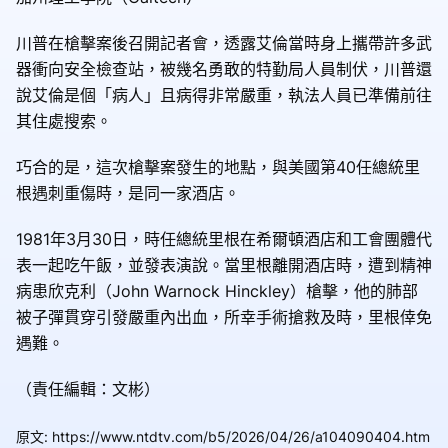
川普在槍擊案後召開記者會，透露艾倫當時身上攜帶許多武
器衝向安全檢查站，被幾名勇敢的特勤局人員制伏，川普還
說艾倫是個「病人」且病得非常嚴重，執法人員已準備前往
其住處搜索。
巧合的是，這次槍擊案發生的地點，與美國第40任總統里
根遇刺重傷時，是同一家酒店。
1981年3月30日，時任總統里根在希爾頓酒店和工會團體代
表一起吃午飯，並發表演說。當里根離開酒店時，遭到精神
病患欣克利（John Warnock Hinckley）槍擊，他的肺部
被子彈貫穿引發嚴重內出血，所幸手術搶救及時，里根倖免
遇難。
（責任編輯：文彬）
原文
:
https://www.ntdtv.com/b5/2026/04/26/a104090404.htm