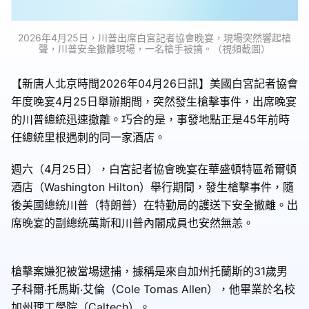
2026年4月25日，川普出席白宮記者協會晚宴，現場突然響起槍
聲，川普安全撤離現場，一名槍手被擒。（視頻截圖）
【新唐人北京時間2026年04月26日訊】美國白宮記者協會
年度晚宴4月25日舉辦期間，突然發生槍擊事件，出席晚宴
的川普總統迅速撤離。巧合的是，事發地點正是45年前時
任總統里根遇刺的同一家酒店。
週六（4月25日），白宮記者協會晚宴在華盛頓特區希爾頓
酒店（Washington Hilton）舉行期間，發生槍擊事件，隨
後美國總統川普（特朗普）在特勤局的護送下安全撤離。出
席晚宴的副總統萬斯和川普內閣成員也安然無恙。
槍擊案嫌犯被當場逮捕，據稱是來自加州托蘭斯的31歲男
子科​​爾‧托馬斯‧艾倫（Cole Tomas Allen），他畢業於名校
加州理工學院（Caltech）。