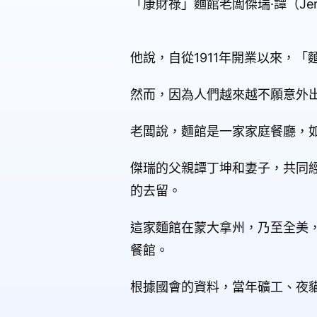
「康財祿」麵館老闆傑瑞·譚（Je
他說，自從1911年開業以來，
然而，因為人們越來越不願意外
老闆說，麵館是一家家庭餐廳，
傑瑞的父親譚丁坤和妻子，共同
的去留。
這家麵館在蒙大拿州，乃至全美，都
餐館。
根據國會的資料，當年礦工、夜