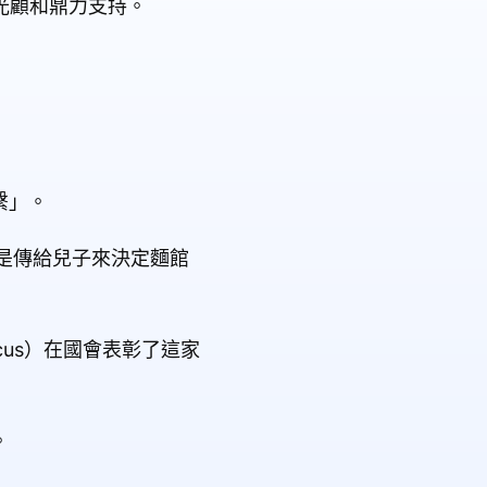
誠光顧和鼎力支持。
繫」。
是傳給兒子來決定麵館
cus）在國會表彰了這家
。