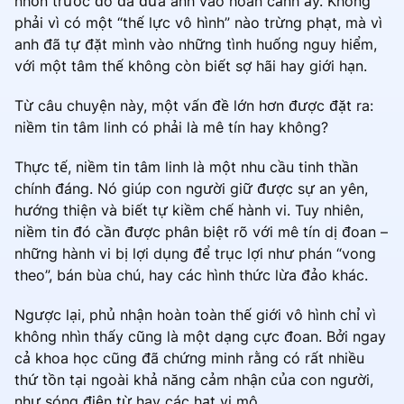
nhờn trước đó đã đưa anh vào hoàn cảnh ấy. Không
phải vì có một “thế lực vô hình” nào trừng phạt, mà vì
anh đã tự đặt mình vào những tình huống nguy hiểm,
với một tâm thế không còn biết sợ hãi hay giới hạn.
Từ câu chuyện này, một vấn đề lớn hơn được đặt ra:
niềm tin tâm linh có phải là mê tín hay không?
Thực tế, niềm tin tâm linh là một nhu cầu tinh thần
chính đáng. Nó giúp con người giữ được sự an yên,
hướng thiện và biết tự kiềm chế hành vi. Tuy nhiên,
niềm tin đó cần được phân biệt rõ với mê tín dị đoan –
những hành vi bị lợi dụng để trục lợi như phán “vong
theo”, bán bùa chú, hay các hình thức lừa đảo khác.
Ngược lại, phủ nhận hoàn toàn thế giới vô hình chỉ vì
không nhìn thấy cũng là một dạng cực đoan. Bởi ngay
cả khoa học cũng đã chứng minh rằng có rất nhiều
thứ tồn tại ngoài khả năng cảm nhận của con người,
như sóng điện từ hay các hạt vi mô.