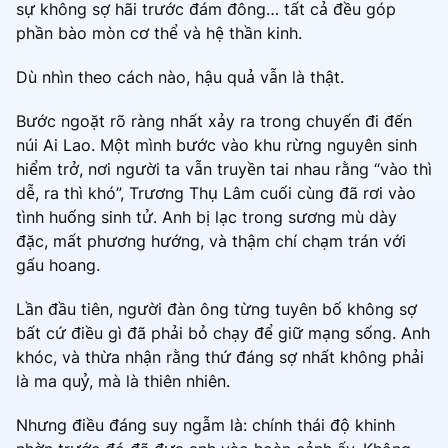
sự không sợ hãi trước đám đông… tất cả đều góp
phần bào mòn cơ thể và hệ thần kinh.
Dù nhìn theo cách nào, hậu quả vẫn là thật.
Bước ngoặt rõ ràng nhất xảy ra trong chuyến đi đến
núi Ai Lao. Một mình bước vào khu rừng nguyên sinh
hiểm trở, nơi người ta vẫn truyền tai nhau rằng “vào thì
dễ, ra thì khó”, Trương Thụ Lâm cuối cùng đã rơi vào
tình huống sinh tử. Anh bị lạc trong sương mù dày
đặc, mất phương hướng, và thậm chí chạm trán với
gấu hoang.
Lần đầu tiên, người đàn ông từng tuyên bố không sợ
bất cứ điều gì đã phải bỏ chạy để giữ mạng sống. Anh
khóc, và thừa nhận rằng thứ đáng sợ nhất không phải
là ma quỷ, mà là thiên nhiên.
Nhưng điều đáng suy ngẫm là: chính thái độ khinh