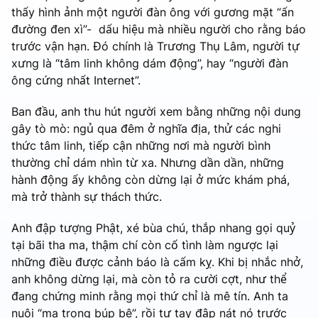
thấy hình ảnh một người đàn ông với gương mặt “ấn
đường đen xì”- dấu hiệu mà nhiều người cho rằng báo
trước vận hạn. Đó chính là Trương Thụ Lâm, người tự
xưng là “tâm linh không dám động”, hay “người đàn
ông cứng nhất Internet”.
Ban đầu, anh thu hút người xem bằng những nội dung
gây tò mò: ngủ qua đêm ở nghĩa địa, thử các nghi
thức tâm linh, tiếp cận những nơi mà người bình
thường chỉ dám nhìn từ xa. Nhưng dần dần, những
hành động ấy không còn dừng lại ở mức khám phá,
mà trở thành sự thách thức.
Anh đập tượng Phật, xé bùa chú, thắp nhang gọi quỷ
tại bãi tha ma, thậm chí còn cố tình làm ngược lại
những điều được cảnh báo là cấm kỵ. Khi bị nhắc nhở,
anh không dừng lại, mà còn tỏ ra cười cợt, như thể
đang chứng minh rằng mọi thứ chỉ là mê tín. Anh ta
nuôi “ma trong búp bê”, rồi tự tay đập nát nó trước