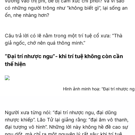
vướng vào thị phi, dễ bị cảm xúc chi phối? Và vì sao
có những người trông như “không biết gì”, lại sống an
ổn, nhẹ nhàng hơn?
Câu trả lời có lẽ nằm trong một trí tuệ cổ xưa: “Thà
giả ngốc, chớ nên quá thông minh.”
“Đại trí nhược ngu”- khi trí tuệ không còn cần
thể hiện
Hình ảnh minh hoạ: “Đại trí nhược ngu
Người xưa từng nói: “đại trí nhược ngu, đại dũng
nhược khiếp”. Lão Tử lại giảng rằng: “đại âm vô thanh,
đại tượng vô hình”. Những lời này không hề đề cao sự
ngu dốt, mà chỉ ra một nguyên lý rất sâu: khi trí tuệ