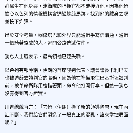
群醫生在他身邊，連衛隊的指揮官都不能接近他。因為他們
擔心以色列的情報機構會通過蛛絲馬跡，找到他的藏身之處
並投下炸彈。
出於安全考量，穆傑塔巴和外界只能通過手寫信溝通，通過
一個騎著駱駝的人，避開公路傳遞信件。
消息人士還表示，最高領袖已經失職。
以色列有報導稱，伊朗的首席談判代表、議會議長卡利巴夫
也被迫辭去談判官的職務，因為他在準備飛往巴基斯坦談判
前，被革命衛隊用槍指著頭，命令他打開行李。但這一消息
沒有得到官方證實。
川普總統直言：「它們（伊朗）換了新的領導階層，現在內
訌不斷。我們給它們製造了一場真正的混亂，誰來掌控局面
呢？」