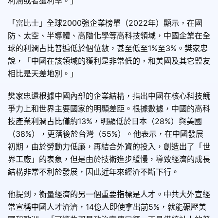
利潤或者獲利率。」
「富比士」全球2000強企業榜單（2022年）顯示，在國
防、太空、半導體、高階化學等高科技領域，中國企業在全
球的利潤占比普遍低於個位數，甚至低至1%至3%。樊家忠
說，「中國在該領域的獲利是非常低的，和美國及其它盟友
相比是天差地別。」
樊家忠還根據中國內部的企業結構，指出中國在核心科技競
爭力上和世界主要國家的明顯差距。根據數據，中國的高科
技產業利潤占比僅約13%，明顯低於日本（28%）與美國
（38%），更落後於
台灣
（55%）。他表示，在中國發展
初期，由於勞動力低廉，再結合外資的投入，創造出了「世
界工廠」的表象，但是由於技術進步緩慢，導致經濟的成長
結構非常不利於發展，因此近年來經濟不斷下行。
他提到，衡量經濟的另一個重要指標是人才。中共大外宣經
常宣稱中國人才濟濟，14億人即使拿出前5%，就能碾壓美