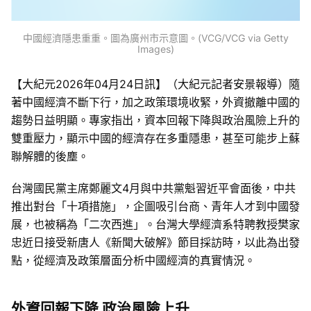
中國經濟隱患重重。圖為廣州市示意圖。(VCG/VCG via Getty
Images)
【大紀元2026年04月24日訊】
（大紀元記者安景報導）隨
著中國經濟不斷下行，加之政策環境收緊，外資撤離中國的
趨勢日益明顯。專家指出，資本回報下降與政治風險上升的
雙重壓力，顯示中國的經濟存在多重隱患，甚至可能步上蘇
聯解體的後塵。
台灣國民黨主席鄭麗文4月與中共黨魁習近平會面後，中共
推出對台「十項措施」，企圖吸引台商、青年人才到中國發
展，也被稱為「二次西進」。台灣大學經濟系特聘教授樊家
忠近日接受新唐人《新聞大破解》節目採訪時，以此為出發
點，從經濟及政策層面分析中國經濟的真實情況。
外資回報下降 政治風險上升