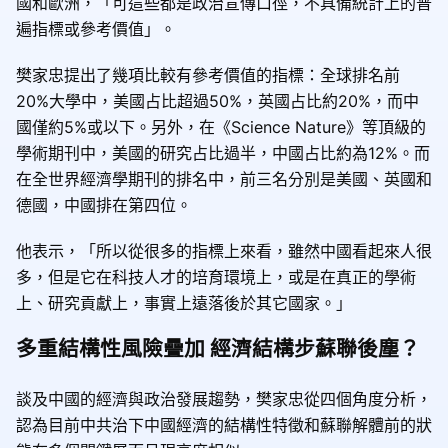
國和歐洲，「可這些都是政治宣傳口徑，不具備統計上的普
遍指標或參考價值」
。
樊家忠提出了幾項比較有參考價值的指標：全球排名前
20%大學中，美國占比超過50%，英國占比約20%，而中
國僅約5%或以下。另外，在《Science Nature》等頂級的
學術期刊中，美國的研究占比過半，中國占比約為12%。而
在全世界經濟學期刊的排名中，前三名分別是美國、英國和
德國，中國排在第四位。
他表示，「所以從很多的指標上來看，雖然中國看起來人很
多，但是它在科技人才的培育環境上，或是在真正的學術
上、研究貢獻上，事實上遠落後於其它國家。」
多重結構性風險疊加
經濟結構
步蘇聯後塵？
談及中國的經濟與政治發展趨勢，樊家忠從四個角度分析，
認為目前
中共治下
中國
經濟的結構性特徵和蘇聯解體前的狀