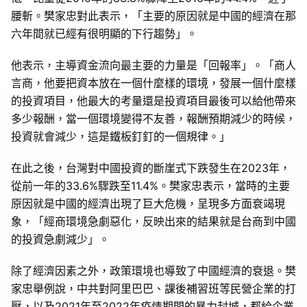
腰斬。樊家忠對此表示，「主要的原因就是中國的經濟在那
六年間就已經有很明顯的下行趨勢」。
他表示，主導資金流向最主要的力量是「回報率」。「商人
言商，他要把資本放在一個什麼樣的環境，發展一個什麼樣
的投資項目，他最大的考量還是投資項目最後可以給他帶來
多少報酬，當一個環境變得不友善，報酬預期減少的時候，
投資就會減少，這是鐵板釘釘的一個規律。」
在此之後，台灣對中國投資的斷崖式下跌發生在2023年，
從前一年的33.6%驟跌至11.4%。樊家忠表示，當時的主要
原因就是中國的經濟出現了巨大危機，呈現多方面衰竭現
象，「經商環境急劇惡化，反映出來的結果就是台商到中國
的投資急劇減少」
。
除了經濟因素之外，政策環境也導致了中國經濟的衰退。
樊
家忠舉例說，
中共對阿里巴巴、課後補習班等民營企業的打
壓，以及2021年至2022年疫情期間的暴力封城，都給企業