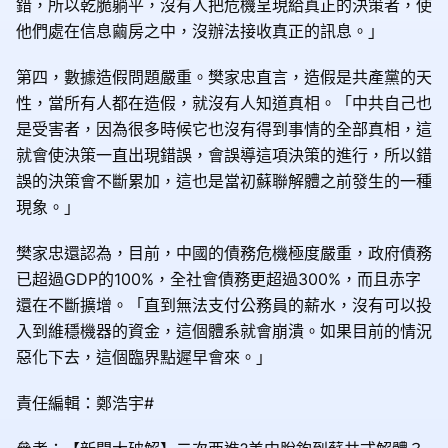
錯，所以乾脆躺
平，沒有人把危機呈現給真正的決策者，使
他們處在信息繭房之中，沒辦法接收真正的訊息。」
第四，數據造假問題嚴重。樊家忠直言，造假是共產黨的天
性，當所有人都在造假，就沒有人知道真相。「中共自己也
是受害者，因為很多時候它也沒有得到事情的全部真相，這
就會使決策一直出現錯誤，會誤導這項決策的進行，所以錯
誤的決策會不斷累加，這也是當初蘇聯解體之前發生的一種
現象。」
樊家忠還認為，目前，中國的債務危機極度嚴重，政府債務
已超過GDP的100%，全社會債務更超過300%，而且赤字
還在不斷擴增。「直到無法支付公務員的薪水，沒有可以投
入到維穩機器的資金，這個體系就會崩潰。如果目前的情況
惡化下去，這個臨界點遲早會來。」
責任編輯：鄭浩宇#