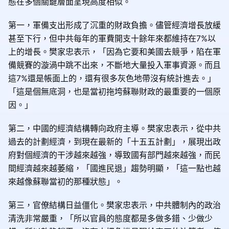
態在多個關鍵層面呈現高度相似。
第一，軍備支出形成了沉重的財政負擔。儘管經濟增長放緩
甚至下行，但中共每年的軍費開支十餘年來都維持在7%以
上的增長。樊家忠表示，「因為它要和美國去競爭，陷在軍
備競賽的漩渦中跳不出來，不斷地大量投入軍事資源。而且
這7%還是帳面上的，還有很多灰色地帶沒有統計進去
。」
「這是個無底洞，也是當初拖垮蘇聯財政的最重要的一個原
因。」
第二，中國的經濟結構轉向政府主導。樊家忠表示，從中共
過去的計劃經濟，到現在最新的「十五五計劃」，展現出政
府對個經濟的干涉越來越強，導致國有部門越來越強，而民
間經濟越來越萎縮，「國進民退」趨勢明顯，「這一點也越
來越像蘇聯當初的那種狀態」
。
第三，官僚結構日益僵化。樊家忠表示，中共體制內的政治
清洗非常嚴重，「所以官員的態度都是多做多錯、少做少