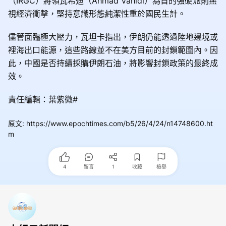
（IRGC）將領瓦希迪（Ahmad Vahidi）為首的強硬派則無
視經濟衝擊，堅持意識形態純潔性重於國民生計。
儘管面臨極大壓力，瓦坦卡指出，伊朗仍能透過陸地邊境或
裡海出口能源，這些路線並不在美方目前的封鎖範圍內。因
此，中國是否持續採購伊朗石油，將影響封鎖政策的最終成
效。
責任編輯：葉紫微#
原文
:
https://www.epochtimes.com/b5/26/4/24/n14748600.ht
m
4
留言
1
收藏
檢舉