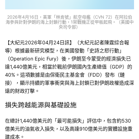
2026年4月16日，美軍「林肯號」航空母艦（CVN 72）在阿拉伯
海參與針對伊朗的海上封鎖行動，1架戰機正從甲板起飛。（美國中
央司令部）
【大紀元2026年04月24日訊】（大紀元記者陳霆綜合報
導）根據最新研究模型，在美國發動「史詩之怒行動」
（Operation Epic Fury）後，伊朗至今蒙受的經濟損失已
達1,440億美元，相當於戰前伊朗國內生產總值（GDP）的
40%。這項數據是由保衛民主基金會（FDD）發布（鏈
接），顯示持續的軍事衝突與海上封鎖已對伊朗政權造成深
遠的財政打擊。
損失跨越能源與基礎設施
在總計1,440億美元的「最可能損失」評估中，包含約530
億美元的油氣收入損失，以及高達910億美元的實體設施重
建成本。