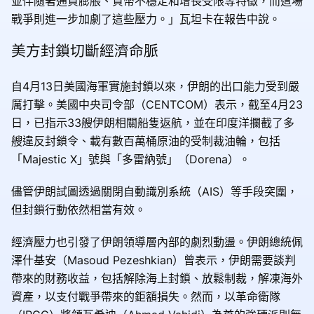
並伴隨著通貨膨脹、貨幣不穩定和增長受限等特徵，而這場
戰爭則進一步加劇了這些壓力。」瓦坦卡在報告中說。
美方封鎖切斷經濟命脈
自4月13日美國海軍實施封鎖以來，伊朗的出口能力受到嚴
厲打擊。美國中央司令部（CENTCOM）表示，截至4月23
日，已指示33艘伊朗相關船隻返航，並在印度洋攔截了多
艘違反封鎖令、載有數百萬桶原油的受制裁油輪，包括
「Majestic X」號與「多雷納號」（Dorena）。
儘管伊朗試圖透過關閉自動識別系統（AIS）等手段突圍，
但封鎖行動依然相當有效。
經濟壓力也引發了伊朗領導層內部的劇烈動盪。伊朗總統佩
澤什基安（Masoud Pezeshkian）曾表示，伊朗需要談判
帶來的財務收益，包括解除海上封鎖、放鬆制裁，解凍海外
資產，以支付戰爭帶來的鉅額損失。然而，以革命衛隊