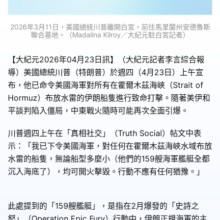
2026年3月11日，美國總統川普離開白宮，前往馬里蘭州安德魯斯
聯合基地。（Madalina Kilroy／大紀元駐白宮記者）
【大紀元2026年04月23日訊】（大紀元記者李言綜合報
導）美國總統川普（特朗普）於週四（4月23日）上午宣
布，他已命令美國海軍對所有在霍爾木茲海峽（Strait of
Hormuz）布放水雷的伊朗船隻進行致命打擊。隨著美伊和
平談判陷入僵局，中東戰火隨時可能再次全面引爆。
川普週四上午在「真相社交」（Truth Social）帖文中表
示：「我已下令美國海軍，對任何在霍爾木茲海峽水域布放
水雷的船隻，無論船型多麼小（他們的159艘海軍艦艇全都
沉入海底了），均可開火擊毀。行動不應有任何猶豫。」
此處提到的「159艘艦艇」，是指在2月爆發的「史詩之
怒」（Operation Epic Fury）行動中，伊朗正規海軍的主