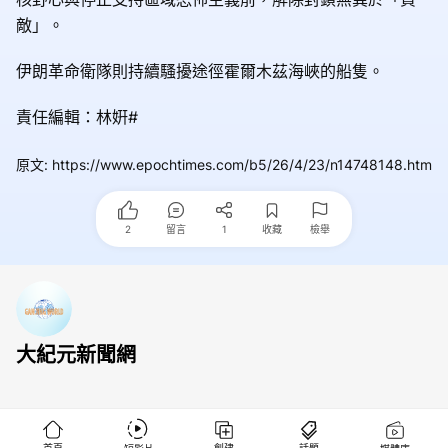
敵」。
伊朗革命衛隊則持續騷擾途徑霍爾木茲海峽的船隻。
責任編輯：林姸#
原文
:
https://www.epochtimes.com/b5/26/4/23/n14748148.htm
2
留言
1
收藏
檢舉
大紀元新聞網
首頁
創建
話題