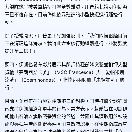
力艦隊幾乎被美軍精準打擊全數殲滅。川普藉此說明伊朗海
軍已不復存在，目前僅能依靠殘餘的小型快艇進行騷擾行
動。
除了授權開火，川普更下令加強反制，「我們的掃雷艦目前
正在清理這條海峽。我特此命令該行動繼續進行，並將強度
提升至三倍！」
週四，伊朗也發布影片展示其所謂特種部隊突襲並扣押大型
貨輪「弗朗西斯卡號」（MSC Francesca）與「愛帕米農
達號」（Epaminondas），指控這兩艘船「未經許可」航
行。
目前，美軍正在實施對伊朗港口的封鎖，同時打擊全球範圍
內支持伊朗經濟和軍事的行為。美方表示，封鎖旨在切斷伊
朗輸出石油以換取戰爭資金的管道，並阻止其獲取用於核設
施與導彈生產的關鍵零件。川普政府認為，在伊朗徹底放棄
核野心與停止支持區域恐怖主義前，解除封鎖無異於「資