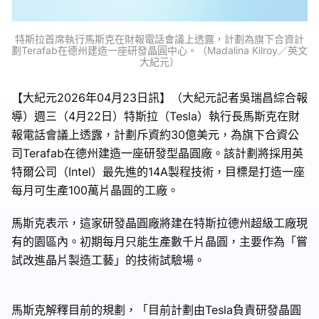
特斯拉首席執行馬斯克在財報電話會議上透露，計劃為旗下合資計
劃Terafab在德州建造一座研發晶圓中心。（Madalina Kilroy／英文
大紀元）
【大紀元2026年04月23日訊】（大紀元記者吳瑞昌綜合報
導）週三（4月22日）特斯拉（Tesla）執行長馬斯克在財
報電話會議上透露，計劃斥資約30億美元，為旗下合資公
司Terafab在德州建造一座研發型晶圓廠。該計劃將採用英
特爾公司（Intel）最先進的14A製程技術，目標是打造一座
每月可生產100萬片晶圓的工廠。
馬斯克表示，這家研發晶圓廠將建在特斯拉德州超級工廠現
有的園區內。初期每月只能生產數千片晶圓，主要作為「嘗
試改進晶片製造工藝」的技術試驗場。
馬斯克解釋目前的規劃，「目前計劃由Tesla負責研發晶圓