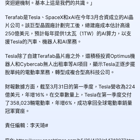
突迴避機制。基本上這是我們的共識。」
Terafab是Tesla、SpaceX和xAI在今年3月合資成立的AI晶
片公司。該巨型晶圓廠計劃完工後，總建廠成本估計高達
250億美元，預計每年提供1太瓦（1TW）的AI算力，以支
援Tesla的汽車、機器人和AI業務。
Tesla除了自建Terafab晶片廠之外，還積極投資Optimus機
器人和Cyber​​cab無人出租車等AI項目，顯示Tesla正逐步擺
脫單純的電動車業務，轉型成複合型高科技公司。
財報數據方面，截至3月31日的第一季度，Tesla營收為224
億美元，年增16%。在交車數量上，Tesla在第一季度交付
了358,023輛電動車，年增6%，成功拿回全球電動車銷量
冠軍寶座。
責任編輯：李天琦#