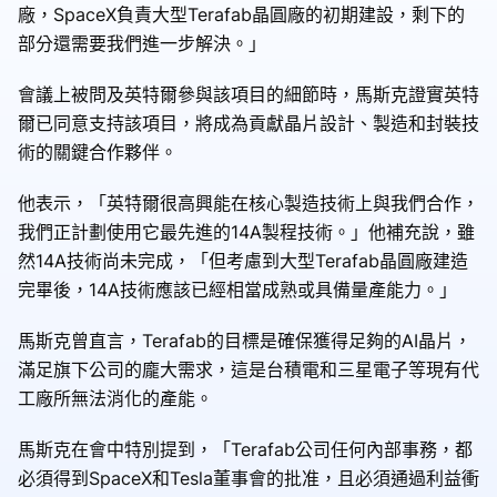
廠，SpaceX負責大型Terafab晶圓廠的初期建設，剩下的
部分還需要我們進一步解決。」
會議上被問及英特爾參與該項目的細節時，馬斯克證實英特
爾已同意支持該項目，將成為貢獻晶片設計、製造和封裝技
術的關鍵合作夥伴。
他表示，「英特爾很高興能在核心製造技術上與我們合作，
我們正計劃使用它最先進的14A製程技術。」他補充說，雖
然14A技術尚未完成，「但考慮到大型Terafab晶圓廠建造
完畢後，14A技術應該已經相當成熟或具備量產能力。」
馬斯克曾直言，Terafab的目標是確保獲得足夠的AI晶片，
滿足旗下公司的龐大需求，這是台積電和三星電子等現有代
工廠所無法消化的產能。
馬斯克在會中特別提到，「Terafab公司任何內部事務，都
必須得到SpaceX和Tesla董事會的批准，且必須通過利益衝