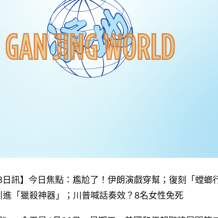
月23日訊】今日焦點：尷尬了！伊朗演戲穿幫；復刻「螳螂
引進「獵殺神器」；川普喊話奏效？8名女性免死