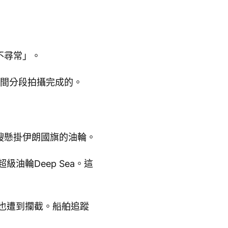
不尋常」。
時間分段拍攝完成的。
艘懸掛伊朗國旗的油輪。
級油輪Deep Sea。這
，也遭到攔截。船舶追蹤