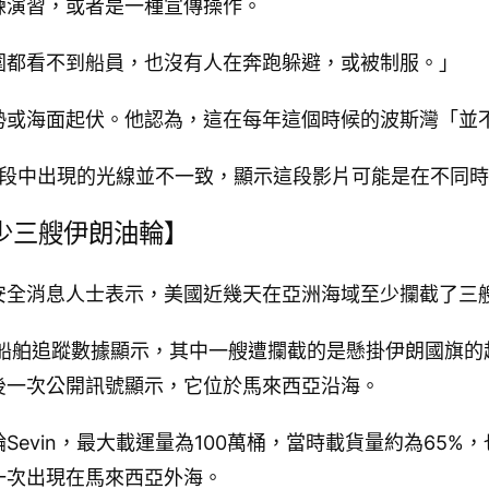
練演習，或者是一種宣傳操作。
圍都看不到船員，也沒有人在奔跑躲避，或被制服。」
勢或海面起伏。他認為，這在每年這個時候的波斯灣「並
片段中出現的光線並不一致，顯示這段影片可能是在不同
少三艘伊朗油輪】
安全消息人士表示，美國近幾天在亞洲海域至少攔截了三
c平台的船舶追蹤數據顯示，其中一艘遭攔截的是懸掛伊朗國旗的超
後一次公開訊號顯示，它位於馬來西亞沿海。
evin，最大載運量為100萬桶，當時載貨量約為65%
一次出現在馬來西亞外海。