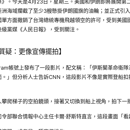
》。今天是4月23日，星期三。美國和伊朗即將展開第
亞洲海域攔截了至少3艘懸掛伊朗國旗的油輪；並正式引
國單方面撤銷了台灣總統專機飛越領空的許可，受到美國
央級黨媒《人民日報》，受到關注。
家質疑：更像宣傳擺拍】
legram帳號上發布了一段影片，配文稱：「伊斯蘭革命衛
面。」但分析人士告訴CNN，這段影片不像是實際登船扣
人攀爬梯子的空拍鏡頭，接著又切換到船上視角，拍下一
司令部聯合情報中心主任卡爾·舒斯特直言，這段畫面「看