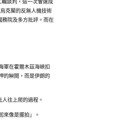
二輪談判，這一次會達成
入烏克蘭的反無人機技術
國務院及多方批評。而在
隊海軍在霍爾木茲海峽扣
押的瞬間，而是伊朗的
批人往上爬的過程。
起來像是擺拍」。