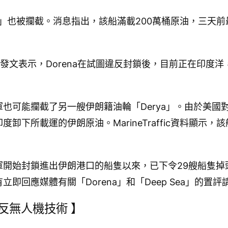
na」也被攔截。消息指出，該船滿載200萬桶原油，三天
發文表示，Dorena在試圖違反封鎖後，目前正在印度
也可能攔截了另一艘伊朗籍油輪「Derya」。由於美國
卸下所載運的伊朗原油。MarineTraffic資料顯示
軍開始封鎖進出伊朗港口的船隻以來，已下令29艘船隻掉
即回應媒體有關「Dorena」和「Deep Sea」的置評
反無人機技術 】