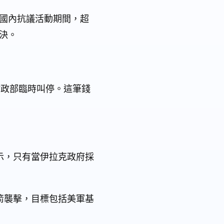
國內抗議活動期間，超
決。
財政部臨時叫停。這筆錢
示，只有當伊拉克政府採
箭襲擊，目標包括美軍基