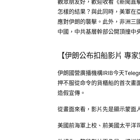
觀眾朋友好，歡迎收看《新聞直擊
怎樣的結果？與此同時，美軍在
應對伊朗的襲擊。此外，非洲三
中國，中共基層幹部公開頂撞中
【伊朗公布扣船影片 專
伊朗國營廣播機構IRIB今天Te
押不服從命令的貨櫃船的首次畫
造假宣傳。
從畫面來看，影片先是顯示蒙面
美國前海軍上校、前美國太平洋