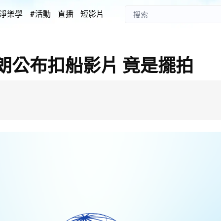
淨樂學
#活動
直播
短影片
朗公布扣船影片 竟是擺拍