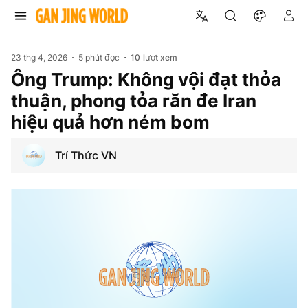
23 thg 4, 2026
5 phút đọc
10
lượt xem
Ông Trump: Không vội đạt thỏa
thuận, phong tỏa răn đe Iran
hiệu quả hơn ném bom
Trí Thức VN