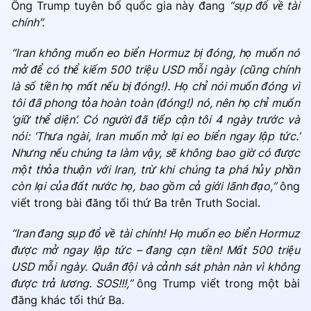
Ông Trump tuyên bố quốc gia này đang
“sụp đổ về tài
chính”.
“Iran không muốn eo biển Hormuz bị đóng, họ muốn nó
mở để có thể kiếm 500 triệu USD mỗi ngày (cũng chính
là số tiền họ mất nếu bị đóng!). Họ chỉ nói muốn đóng vì
tôi đã phong tỏa hoàn toàn (đóng!) nó, nên họ chỉ muốn
‘giữ thể diện’. Có người đã tiếp cận tôi 4 ngày trước và
nói: ‘Thưa ngài, Iran muốn mở lại eo biển ngay lập tức.’
Nhưng nếu chúng ta làm vậy, sẽ không bao giờ có được
một thỏa thuận với Iran, trừ khi chúng ta phá hủy phần
còn lại của đất nước họ, bao gồm cả giới lãnh đạo,”
ông
viết trong bài đăng tối thứ Ba trên Truth Social.
“Iran đang sụp đổ về tài chính! Họ muốn eo biển Hormuz
được mở ngay lập tức – đang cạn tiền! Mất 500 triệu
USD mỗi ngày. Quân đội và cảnh sát phàn nàn vì không
được trả lương. SOS!!!,”
ông Trump viết trong một bài
đăng khác tối thứ Ba.