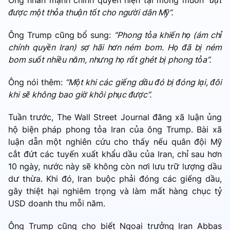
Ông nhấn mạnh chính quyền hiện tại mong muốn
“đạt
được một thỏa thuận tốt cho người dân Mỹ”.
Ông Trump cũng bổ sung:
“Phong tỏa khiến họ (ám chỉ
chính quyền Iran) sợ hãi hơn ném bom. Họ đã bị ném
bom suốt nhiều năm, nhưng họ rất ghét bị phong tỏa”.
Ông nói thêm:
“Một khi các giếng dầu đó bị đóng lại, đôi
khi sẽ không bao giờ khôi phục được”.
Tuần trước, The Wall Street Journal đăng xã luận ủng
hộ biện pháp phong tỏa Iran của ông Trump. Bài xã
luận dẫn một nghiên cứu cho thấy nếu quân đội Mỹ
cắt đứt các tuyến xuất khẩu dầu của Iran, chỉ sau hơn
10 ngày, nước này sẽ không còn nơi lưu trữ lượng dầu
dư thừa. Khi đó, Iran buộc phải đóng các giếng dầu,
gây thiệt hại nghiêm trọng và làm mất hàng chục tỷ
USD doanh thu mỗi năm.
Ông Trump cũng cho biết Ngoại trưởng Iran Abbas