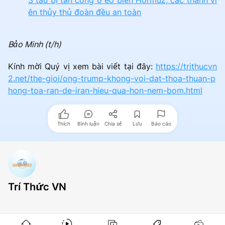
3 tàu bị tấn công ở eo biển Hormuz, các thành vi
ên thủy thủ đoàn đều an toàn
Bảo Minh (t/h)
Kính mời Quý vị xem bài viết tại đây:
https://trithucvn
2.net/the-gioi/ong-trump-khong-voi-dat-thoa-thuan-p
hong-toa-ran-de-iran-hieu-qua-hon-nem-bom.html
Thích
Bình luận
Chia sẻ
Lưu
Báo cáo
Trí Thức VN