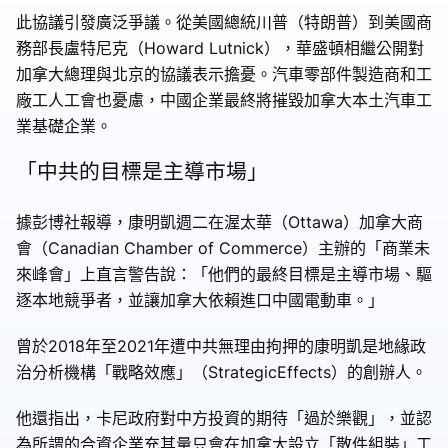
此協議引發廣泛爭議。從美國總統川普（特朗普）到美國商
務部長盧特尼克（Howard Lutnick），華盛頓相繼公開對
加拿大總理與北京的協議表示擔憂。汽車零部件製造商和工
廠工人工會也憂慮，中國企業最終將摧毀加拿大本土汽車工
業基礎企業。
「中共的目標是主導市場」
據彭博社報導，康明凱週二在渥太華（Ottawa）加拿大商
會（Canadian Chamber of Commerce）主辦的「商業未
來峰會」上直言警告說：「他們的最終目標是主導市場、驅
逐本地競爭者，並讓加拿大依賴進口中國電動車。」
曾於2018年至2021年遭中共無理由拘押的康明凱是地緣政
治分析機構「戰略效應」（StrategicEffects）的創辦人。
他還指出，卡尼政府對中方投資的期待「過於樂觀」，並認
為所謂的合資企業充其量只會在加拿大設立「散件組裝」工