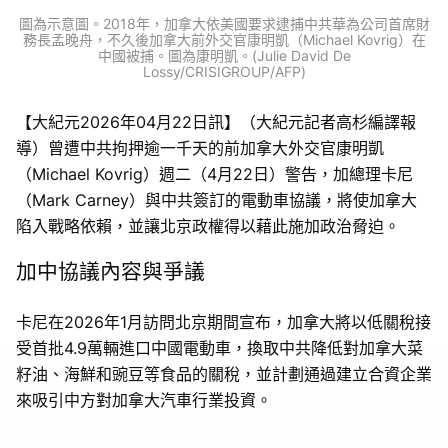
圖為示意圖。2018年，加拿大依美國要求逮捕中共華為公司首席財
務長孟晚舟，不久後加拿大前外交官康明凱（Michael Kovrig）在
中國被捕。圖為康明凱。(Julie David De
Lossy/CRISIGROUP/AFP)
【大紀元2026年04月22日訊】（大紀元記者高杉編譯報
導）曾遭中共拘押逾一千天的前加拿大外交官康明凱
（Michael Kovrig）週二（4月22日）警告，加總理卡尼
（Mark Carney）與中共簽訂的電動車協議，將使加拿大
陷入戰略依賴，並讓北京政權得以藉此施加政治脅迫。
加中協議內容與爭議
卡尼在2026年1月訪問北京期間宣布，加拿大將以低關稅接
受首批4.9萬輛進口中國電動車，換取中共降低對加拿大菜
籽油、海鮮和豌豆等食品的關稅，並計劃通過建立合資企業
來吸引中方對加拿大汽車行業投資。