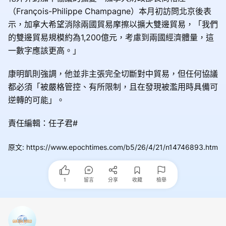
（François-Philippe Champagne）本月初訪問北京後表
示，加拿大希望消除兩國貿易摩擦以擴大雙邊貿易，「我們
的雙邊貿易規模約為1,200億元，考慮到兩國經濟體量，這
一數字應該更高。」
康明凱則強調，他並非主張完全切斷對中貿易，但任何協議
都必須「被嚴格管控、有所限制，且在發現被濫用時具備可
逆轉的可能」。
責任編輯：任子君#
原文
:
https://www.epochtimes.com/b5/26/4/21/n14746893.htm
1
留言
分享
收藏
檢舉