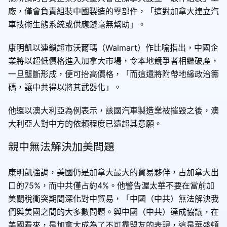
廠，僅會負責組裝中國製造的零部件，「這對加拿大建立汽
車技術生態系統或供應鏈毫無幫助」。
康明凱以連鎖超市沃爾瑪（Walmart）作比喻指出，中國企
業將以超低價格進入加拿大市場，令本地競爭者相繼破產，
一旦壟斷形成，便可抬高價格，「而這還將附帶地緣政治籌
碼，讓中共得以將其武器化」。
他還以澳大利亞為例表示，該國汽車製造業被摧毀之後，澳
大利亞人對中方的依賴程度已遠超其意願。
親中無法解決加美問題
康明凱強調，美國仍是加拿大最大的貿易夥伴，占加拿大出
口的75%，而中共僅占約4%。他警告渥太華不要在當前加
美關稅衝突期間深化對中貿易，「中國（中共）無法解決我
們與美國之間的大多數問題。與中國（中共）達成協議，在
美國看來，是加拿大成為了不可靠盟友的表現，這是華盛頓