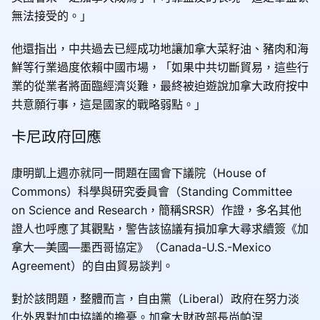
無法接受的。」
他還指出，中共過去已經成功地讓加拿大菜籽油、豬肉和海
鮮等行業過度依賴中國市場，「如果中共切斷貿易，這些行
業的從業者將面臨經濟災難，最終被迫遊說加拿大政府按中
共意願行事，這是國家的戰略弱點。」
卡尼政府回應
康明凱上週亦就同一問題在國會下議院（House of
Commons）科學與研究委員會（Standing Committee
on Science and Research，簡稱SRSR）作證，多名其他
證人也呼應了其觀點，警告該協議有損加拿大尋求續簽《加
拿大—美國—墨西哥協定》（Canada-U.S.-Mexico
Agreement）的自由貿易談判。
對於該問題，整體而言，自由黨（Liberal）政府在努力淡
化外界對加中協議的擔憂。加拿大財政部長尚帕涅