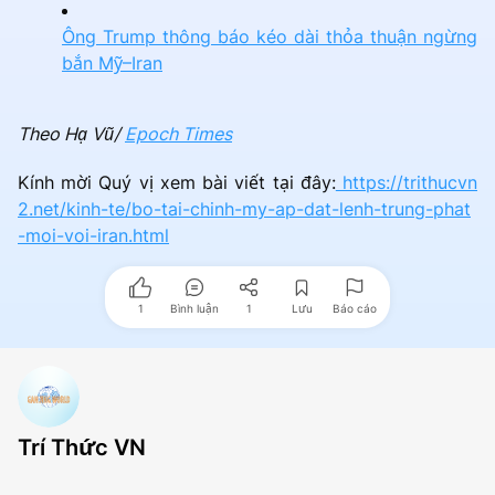
Ông Trump thông báo kéo dài thỏa thuận ngừng
bắn Mỹ–Iran
Theo Hạ Vũ/
Epoch Times
Kính mời Quý vị xem bài viết tại đây:
https://trithucvn
2.net/kinh-te/bo-tai-chinh-my-ap-dat-lenh-trung-phat
-moi-voi-iran.html
1
Bình luận
1
Lưu
Báo cáo
Trí Thức VN