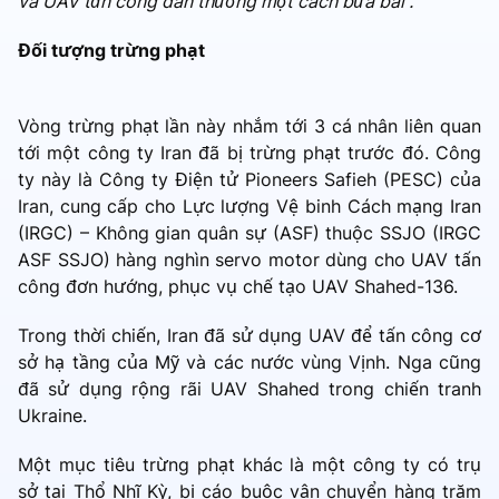
và UAV tấn công dân thường một cách bừa bãi”.
Đối tượng trừng phạt
Vòng trừng phạt lần này nhắm tới 3 cá nhân liên quan
tới một công ty Iran đã bị trừng phạt trước đó. Công
ty này là Công ty Điện tử Pioneers Safieh (PESC) của
Iran, cung cấp cho Lực lượng Vệ binh Cách mạng Iran
(IRGC) – Không gian quân sự (ASF) thuộc SSJO (IRGC
ASF SSJO) hàng nghìn servo motor dùng cho UAV tấn
công đơn hướng, phục vụ chế tạo UAV Shahed-136.
Trong thời chiến, Iran đã sử dụng UAV để tấn công cơ
sở hạ tầng của Mỹ và các nước vùng Vịnh. Nga cũng
đã sử dụng rộng rãi UAV Shahed trong chiến tranh
Ukraine.
Một mục tiêu trừng phạt khác là một công ty có trụ
sở tại Thổ Nhĩ Kỳ, bị cáo buộc vận chuyển hàng trăm