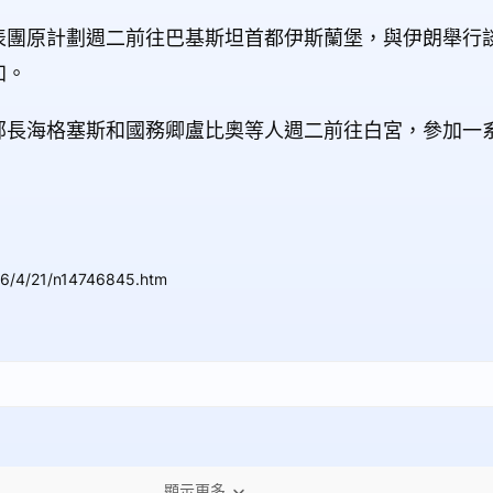
表團原計劃週二前往巴基斯坦首都伊斯蘭堡，與伊朗舉行
加。
部長海格塞斯和國務卿盧比奧等人週二前往白宮，參加一
26/4/21/n14746845.htm
顯示更多