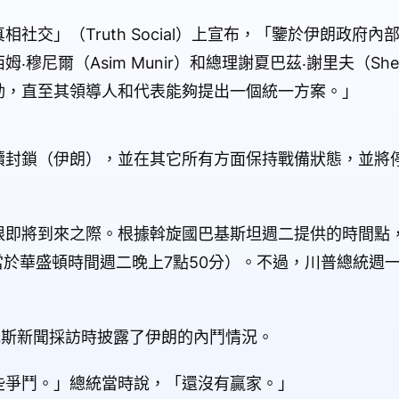
社交」（Truth Social）上宣布，「鑒於伊朗政府
尼爾（Asim Munir）和總理謝夏巴茲‧謝里夫（Shehb
動，直至其領導人和代表能夠提出一個統一方案。」
續封鎖（伊朗），並在其它所有方面保持戰備狀態，並將
限即將到來之際。根據斡旋國巴基斯坦週二提供的時間點
當於華盛頓時間週二晚上7點50分）。不過，川普總統週
克斯新聞採訪時披露了伊朗的內鬥情況。
些爭鬥。」總統當時說，「還沒有贏家。」