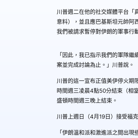
川普週二在他的社交媒體平台「真相
意料），並且應巴基斯坦元帥阿西姆‧穆
我們被請求暫停對伊朗的軍事行
「因此，我已指示我們的軍隊繼
案並完成討論為止。」川普說。
川普的這一宣布正值美伊停火期
時間週三凌晨4點50分結束（相
盛頓時間週三晚上結束。
川普上週日（4月19日）接受福
「伊朗溫和派和激進派之間出現