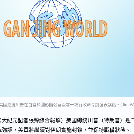
，美國總統川普在白宮橢圓形辦公室簽署一項行政命令前發表講話。(Jim Wats
訊】（大紀元記者張婷綜合報導）美國總統川普（特朗普）週二
統強調，美軍將繼續對伊朗實施封鎖，並保持戰備狀態。