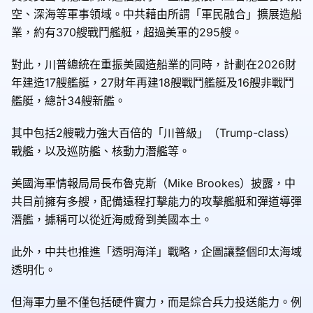
空、深海等軍事領域。中共藉由所謂「軍民融合」擴展造船
業，約有370艘戰鬥艦艇，超過美軍的295艘。
對此，川普總統在重振美國造船業的同時，計劃在2026財
年建造17艘艦艇，27財年再建18艘戰鬥艦艇及16艘非戰鬥
艦艇，總計34艘新艦。
其中包括2艘戰力強大百倍的「川普級」（Trump-class）
戰艦，以及巡防艦、核動力潛艦等。
美國海軍情報局局長布魯克斯（Mike Brookes）披露，中
共目前擁有多艘，配備遠程打擊能力的攻擊艦艇和彈道導彈
潛艦，據稱可以從近海威脅到美國本土。
此外，中共也推進「透明海洋」戰略，企圖讓整個印太海域
透明化。
但海軍力量不僅包括硬件實力，而是綜合兵力投送能力。例