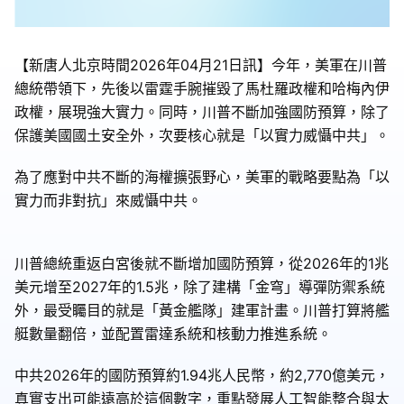
【新唐人北京時間2026年04月21日訊】今年，美軍在川普
總統帶領下，先後以雷霆手腕摧毀了馬杜羅政權和哈梅內伊
政權，展現強大實力。同時，川普不斷加強國防預算，除了
保護美國國土安全外，次要核心就是「以實力威懾中共」。
為了應對中共不斷的海權擴張野心，美軍的戰略要點為「以
實力而非對抗」來威懾中共。
川普總統重返白宮後就不斷增加國防預算，從2026年的1兆
美元增至2027年的1.5兆，除了建構「金穹」導彈防禦系統
外，最受矚目的就是「黃金艦隊」建軍計畫。川普打算將艦
艇數量翻倍，並配置雷達系統和核動力推進系統。
中共2026年的國防預算約1.94兆人民幣，約2,770億美元，
真實支出可能遠高於這個數字，重點發展人工智能整合與太