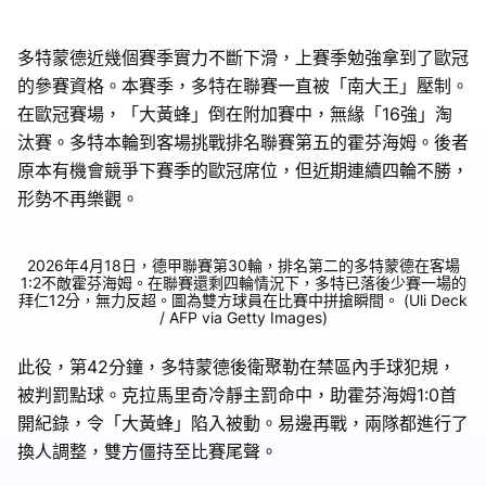
多特蒙德近幾個賽季實力不斷下滑，上賽季勉強拿到了歐冠
的參賽資格。本賽季，多特在聯賽一直被「南大王」壓制。
在歐冠賽場，「大黃蜂」倒在附加賽中，無緣「16強」淘
汰賽。多特本輪到客場挑戰排名聯賽第五的霍芬海姆。後者
原本有機會競爭下賽季的歐冠席位，但近期連續四輪不勝，
形勢不再樂觀。
2026年4月18日，德甲聯賽第30輪，排名第二的多特蒙德在客場
1:2不敵霍芬海姆。在聯賽還剩四輪情況下，多特已落後少賽一場的
拜仁12分，無力反超。圖為雙方球員在比賽中拼搶瞬間。 (Uli Deck
/ AFP via Getty Images)
此役，第42分鐘，多特蒙德後衛聚勒在禁區內手球犯規，
被判罰點球。克拉馬里奇冷靜主罰命中，助霍芬海姆1:0首
開紀錄，令「大黃蜂」陷入被動。易邊再戰，兩隊都進行了
換人調整，雙方僵持至比賽尾聲。