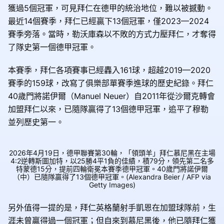
獲過5個冠軍，可見拜仁在德甲的統治地位，難以被撼動。
最近14個賽季，拜仁已經贏下13個冠軍，僅2023—2024
賽季旁落。當時，勒沃庫森以不敗的方式力壓拜仁，才奪得
了隊史第一個德甲冠軍。
本賽季，拜仁各項賽事已經轟入161球，超越2019—2020
賽季的159球，改寫了俱樂部單賽季進球的歷史紀錄。拜仁
40歲門將諾伊爾（Manuel Neuer）自2011年從沙爾克轉會
加盟拜仁以來，已隨隊贏得了13個德甲冠軍，追平了穆勒
並列歷史第一。
2026年4月19日，德甲聯賽第30輪，「領頭羊」拜仁慕尼黑在主場
4:2逆轉斯圖加特，以25勝4平1負的佳績，積79分，領先第二名多
特蒙德15分，提前四輪衛冕本賽季德甲冠軍。40歲門將諾伊爾
（中）已隨隊贏得了13個德甲冠軍。(Alexandra Beier / AFP via
Getty Images)
另外值得一提的是，拜仁英格蘭射手凱恩在加盟球隊前，生
涯未曾贏得過一個冠軍；但自來到慕尼黑後，他已隨拜仁獲