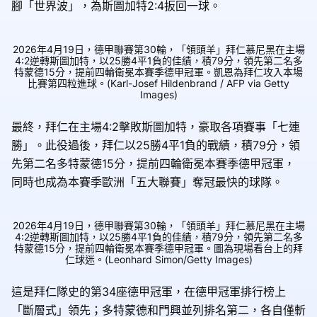
腳「世界波」，為斯圖加特2:4扳回一球。
2026年4月19日，德甲聯賽第30輪，「領頭羊」拜仁慕尼黑在主場
4:2逆轉斯圖加特，以25勝4平1負的佳績，積79分，領先第二名多
特蒙德15分，提前四輪衛冕本賽季德甲冠軍。凱恩為拜仁攻入本場
比賽第四粒進球。(Karl-Josef Hildenbrand / AFP via Getty
Images)
最終，拜仁在主場4:2擊敗斯圖加特，豪取各項賽事「七連
勝」。此役過後，拜仁以25勝4平1負的戰績，積79分，領
先第二名多特蒙德15分，提前四輪衛冕本賽季德甲冠軍，
同時也成為本賽季歐洲「五大聯賽」奪冠最快的球隊。
2026年4月19日，德甲聯賽第30輪，「領頭羊」拜仁慕尼黑在主場
4:2逆轉斯圖加特，以25勝4平1負的佳績，積79分，領先第二名多
特蒙德15分，提前四輪衛冕本賽季德甲冠軍。圖為現場看台上的拜
仁球迷。(Leonhard Simon/Getty Images)
這是拜仁隊史的第34座德甲冠軍，在德甲冠軍排行榜上
「斷層式」領先；多特蒙德和門興並列排名第二，各自僅斬