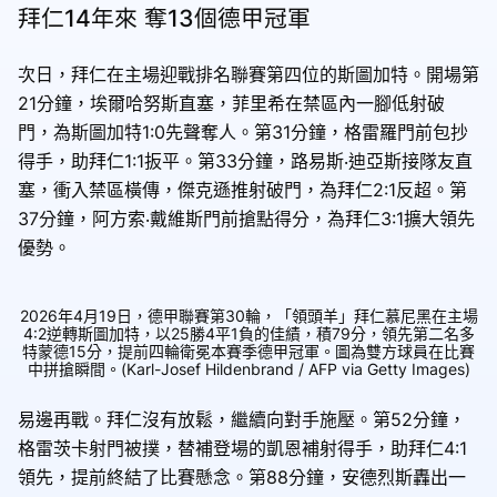
拜仁14年來 奪13個德甲冠軍
次日，拜仁在主場迎戰排名聯賽第四位的斯圖加特。開場第
21分鐘，埃爾哈努斯直塞，菲里希在禁區內一腳低射破
門，為斯圖加特1:0先聲奪人。第31分鐘，格雷羅門前包抄
得手，助拜仁1:1扳平。第33分鐘，路易斯‧迪亞斯接隊友直
塞，衝入禁區橫傳，傑克遜推射破門，為拜仁2:1反超。第
37分鐘，阿方索‧戴維斯門前搶點得分，為拜仁3:1擴大領先
優勢。
2026年4月19日，德甲聯賽第30輪，「領頭羊」拜仁慕尼黑在主場
4:2逆轉斯圖加特，以25勝4平1負的佳績，積79分，領先第二名多
特蒙德15分，提前四輪衛冕本賽季德甲冠軍。圖為雙方球員在比賽
中拼搶瞬間。(Karl-Josef Hildenbrand / AFP via Getty Images)
易邊再戰。拜仁沒有放鬆，繼續向對手施壓。第52分鐘，
格雷茨卡射門被撲，替補登場的凱恩補射得手，助拜仁4:1
領先，提前終結了比賽懸念。第88分鐘，安德烈斯轟出一