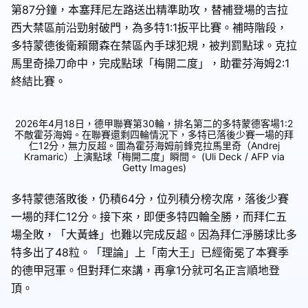
第87分鐘，本塞拜尼左路送出精準助攻，替補登場的吉拉
西大禁區前沿勁射破門，為多特1:1扳平比賽。補時階段，
多特蒙德後衛賴爾森在禁區內手球犯規，被判罰點球。克拉
馬里奇操刀命中，完成點球「梅開二度」，助霍芬海姆2:1
終結比賽。
2026年4月18日，德甲聯賽第30輪，排名第二的多特蒙德客場1:2
不敵霍芬海姆。在聯賽還剩四輪情況下，多特已落後少賽一場的拜
仁12分，無力反超。圖為霍芬海姆前鋒克拉馬里奇（Andrej
Kramaric）上演點球「梅開二度」瞬間。 (Uli Deck / AFP via
Getty Images)
多特蒙德落敗後，仍積64分，位列積分榜次席，落後少賽
一場的拜仁12分。接下來，即便多特四輪全勝，而拜仁五
場全敗，「大黃蜂」也難以完成反超。因為拜仁淨勝球比多
特多出了48粒。「理論」上「南大王」已經衛冕了本賽季
的德甲冠軍。但對拜仁來講，再拿1分就可名正言順地登
頂。