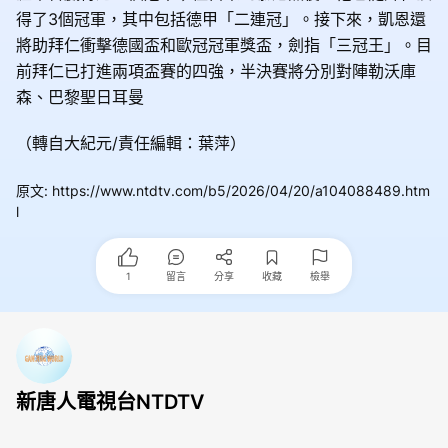
得了3個冠軍，其中包括德甲「二連冠」。接下來，凱恩還
將助拜仁衝擊德國盃和歐冠冠軍獎盃，劍指「三冠王」。目
前拜仁已打進兩項盃賽的四強，半決賽將分別對陣勒沃庫
森、巴黎聖日耳曼
（轉自大紀元/責任編輯：葉萍）
原文
:
https://www.ntdtv.com/b5/2026/04/20/a104088489.htm
l
1
留言
分享
收藏
檢舉
新唐人電視台NTDTV