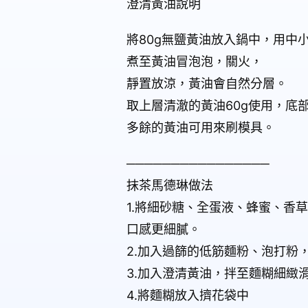
澄清黃油說明
將80g無鹽黃油放入鍋中，用中
煮至黃油冒泡泡，關火，
靜置放涼，黃油會自然分層。
取上層清澈的黃油60g使用，底
多餘的黃油可用來刷模具。
────────────────
抹茶馬德琳做法
1.將細砂糖、全蛋液、蜂蜜、香
口感更細膩。
2.加入過篩的低筋麵粉、泡打粉
3.加入澄清黃油，拌至麵糊細緻
4.將麵糊放入擠花袋中