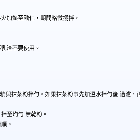
小火加熱至融化，期間略微攪拌，
部乳渣不要使用。
草精與抹茶粉拌勻。如果抹茶粉事先加溫水拌勻後 過濾，
，拌至均勻 無乾粉。
滑順。