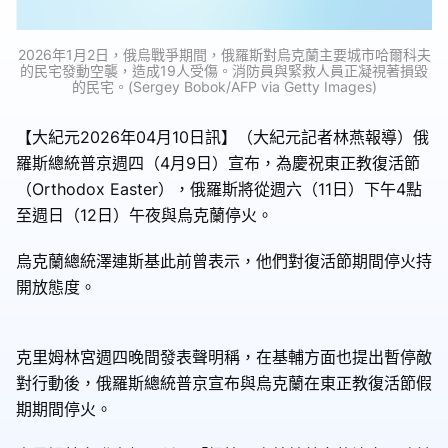
2026年1月2日，俄烏戰爭期間，俄羅斯對烏克蘭主要城市哈爾科夫
的民宅發動空襲，造成19人受傷。消防員與緊救人員正凝視著損毀
的民宅。(Sergey Bobok/AFP via Getty Images)
【大紀元2026年04月10日訊】（大紀元記者林燕報導）俄
羅斯總統普京週四（4月9日）宣布，為慶祝東正教復活節
（Orthodox Easter），俄羅斯將從週六（11日）下午4點
至週日（12日）午夜與烏克蘭停火。
烏克蘭總統澤連斯基此前曾表示，他們對復活節期間停火持
開放態度。
克里姆林宮週四晚間發表聲明稱，在基輔方面也提出暫停敵
對行動後，俄羅斯總統普京宣布與烏克蘭在東正教復活節假
期期間停火。