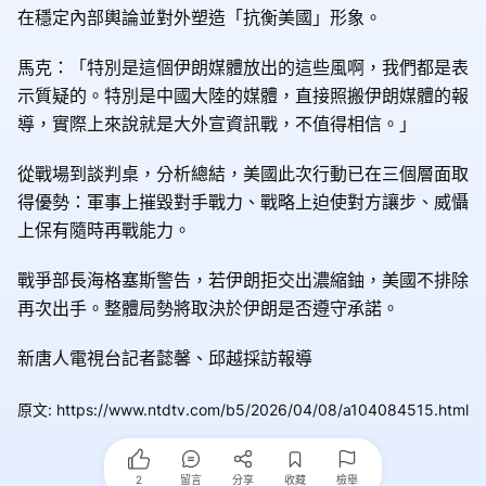
在穩定內部輿論並對外塑造「抗衡美國」形象。
馬克：「特別是這個伊朗媒體放出的這些風啊，我們都是表
示質疑的。特別是中國大陸的媒體，直接照搬伊朗媒體的報
導，實際上來說就是大外宣資訊戰，不值得相信。」
從戰場到談判桌，分析總結，美國此次行動已在三個層面取
得優勢：軍事上摧毀對手戰力、戰略上迫使對方讓步、威懾
上保有隨時再戰能力。
戰爭部長海格塞斯警告，若伊朗拒交出濃縮鈾，美國不排除
再次出手。整體局勢將取決於伊朗是否遵守承諾。
新唐人電視台記者懿馨、邱越採訪報導
原文
:
https://www.ntdtv.com/b5/2026/04/08/a104084515.html
2
留言
分享
收藏
檢舉