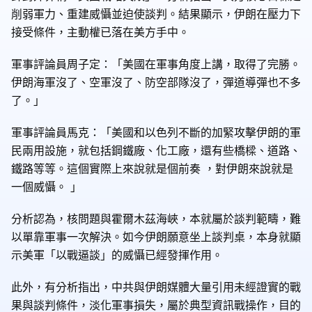
削弱軍力、重建威懾並迫使談判。結果顯示，伊朗在壓力下
接受條件，主動權已落在美方手中。
軍事評論員周子定：「美國在軍事角度上講，取得了完勝。
伊朗海軍沒了、空軍沒了、防空部隊沒了，彈道導彈也不多
了。」
軍事評論員馬克：「美國和以色列不斷的加緊攻擊伊朗的軍
民兩用設施，就包括鋼鐵廠、化工廠，還有些橋樑、道路、
鐵路等等。這個實際上來說就是個前奏 ，對伊朗來說就是
一個威懾。 」
分析認為，核問題與霍爾木茲海峽，本就屬於談判範疇，難
以單靠軍事一次解決。如今伊朗願意坐上談判桌，本身就顯
示美軍「以戰逼談」的威懾已經發揮作用。
此外，有分析指出，中共與伊朗媒體大量引用未經證實的戰
果與談判條件，淡化軍事損失，屬於典型資訊戰操作，目的