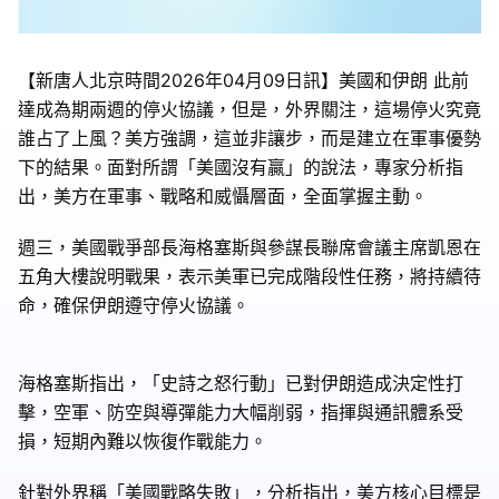
【新唐人北京時間2026年04月09日訊】美國和伊朗 此前
達成為期兩週的停火協議，但是，外界關注，這場停火究竟
誰占了上風？美方強調，這並非讓步，而是建立在軍事優勢
下的結果。面對所謂「美國沒有贏」的說法，專家分析指
出，美方在軍事、戰略和威懾層面，全面掌握主動。
週三，美國戰爭部長海格塞斯與參謀長聯席會議主席凱恩在
五角大樓說明戰果，表示美軍已完成階段性任務，將持續待
命，確保伊朗遵守停火協議。
海格塞斯指出，「史詩之怒行動」已對伊朗造成決定性打
擊，空軍、防空與導彈能力大幅削弱，指揮與通訊體系受
損，短期內難以恢復作戰能力。
針對外界稱「美國戰略失敗」，分析指出，美方核心目標是