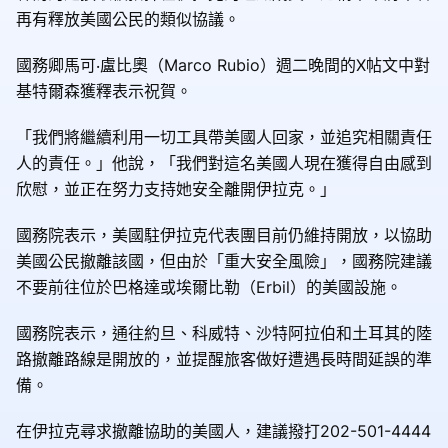
再有釋放美國公民的類似協議。
國務卿馬可‧盧比奧（Marco Rubio）週二晚間的X帖文中對
基特爾森獲釋表示祝賀。
「我們將繼續利用一切工具帶美國人回家，並追究相關責任
人的責任。」他說，「我們對這名美國人現在獲得自由感到
欣慰，並正在努力支持她安全離開伊拉克。」
國務院表示，美國駐伊拉克代表團目前仍維持開放，以協助
美國公民撤離該國，但由於「重大安全風險」，國務院建議
不要前往位於巴格達或埃爾比勒（Erbil）的美國設施。
國務院表示，通往約旦、科威特、沙特阿拉伯和土耳其的陸
路撤離路線是開放的，並提醒旅客做好遭遇長時間延誤的準
備。
在伊拉克尋求撤離協助的美國人，建議撥打202-501-4444