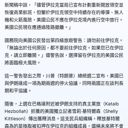
新聞稿中說，「儘管伊拉克當局已宣布計劃重新開放領空並
恢復商業航班，但鑒於伊拉克領空中持續存在的導彈、無人
機和火箭風險，美國公民不應在伊拉克境內進行空中旅行。
美國公民現在應通過陸路撤離。」
國務院向美國公民發出第四級旅遊警告：請勿前往伊拉克。
「無論出於任何原因，都不要前往伊拉克。如果您已在伊拉
克，請立即離開。」還警告說，選擇留在伊拉克的美國公民
將面臨極大風險。
這一警告發出之際，川普（特朗普）總統週二宣布，美國已
與伊朗達成一項為期兩週的停火協議，同時兩國正在談判長
期和平協議。
隨後，上週在巴格達附近被伊朗支持的真主黨旅（Kataib
Hezbollah）抓獲的美國獨立記者雪莉‧基特爾森（Shelly
Kittleson）傳出獲釋消息。這支民兵組織稱，釋放基特爾
森為的是換取被扣押在伊拉克的組織成員，還稱未來將不會