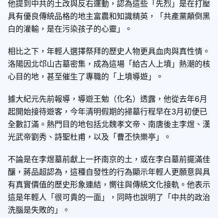
他提到中共的土改與反右運動，認為這些「先烈」是在打壓
具有優良傳統品格的地主富農和知識精英，「共產黨顛倒黑
白的灌輸，是在污染孩子的心靈」。
相比之下，年輕人選擇祭拜的歷史人物更具血肉與真性情。
洛陽因北邙山古墓密集，成為這場「給古人上墳」熱潮的核
心目的地，甚至催生了專職的「上墳導遊」。
據大紀元先前報導，導遊王勉（化名）透露，他從去年6月
起開始接待遊客，今年清明假期的掃墓行程早在3月初便已
全數訂滿。熱門目的地包括北魏孝文帝、南唐後主李煜、漢
光武帝劉秀、詩聖杜甫，以及「曹丕快樂亭」。
不論是在李煜墓前獻上一抔南京的土，或在李白墓前擺滿佳
釀，蔣品超認為，這種自發性的行為顯示年輕人更願意與具
有真實價值的歷史形象連結，嚮往與傳統文化接軌。他表示
這是年輕人「很可貴的一面」，同時也說明了「中共的政治
洗腦是失敗的」。