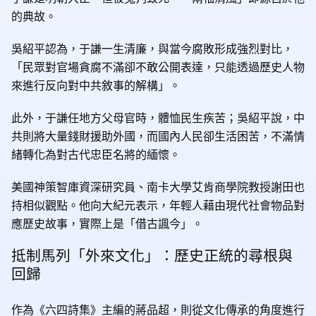
的典故。
吳紹平認為，于謙一生清廉，與當今腐敗形成強烈對比，
「民眾對官場貪腐不滿卻不敢公開表達，只能透過歷史人物
來進行反向對中共敘事的解構」。
此外，于謙任地方父母官時，體恤民生疾苦；吳紹平說，中
共則將大量錢財援助外國，而國內人民卻生活困苦，不滿情
緒轉化為對古代忠臣名將的緬懷。
美國神策智庫資深研究員、南卡大學艾肯商學院教授謝田也
持相似觀點。他向大紀元表示，年輕人藉由現代社會物品對
應歷史故事，實際上是「借古諷今」。
抵制馬列「外來文化」：歷史正統的尋根與
回歸
作為《六四詩集》主編的蔣品超，則從文化傳承的角度進行