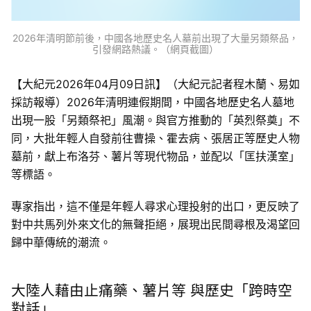
2026年清明節前後，中國各地歷史名人墓前出現了大量另類祭品，
引發網路熱議。（網頁截圖）
【大紀元2026年04月09日訊】（大紀元記者程木蘭、易如
採訪報導）2026年清明連假期間，中國各地歷史名人墓地
出現一股「另類祭祀」風潮。與官方推動的「英烈祭奠」不
同，大批年輕人自發前往曹操、霍去病、張居正等歷史人物
墓前，獻上布洛芬、薯片等現代物品，並配以「匡扶漢室」
等標語。
專家指出，這不僅是年輕人尋求心理投射的出口，更反映了
對中共馬列外來文化的無聲拒絕，展現出民間尋根及渴望回
歸中華傳統的潮流。
大陸人藉由止痛藥、薯片等 與歷史「跨時空
對話」