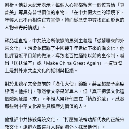
剖析。他對大紀元表示，每個人心裡都留有一個位置給「真
善美」等具有普世價值的事物，「在中共假大空的環境下，
年輕人已不再相信官方宣傳，轉而從歷史中尋找正面形象的
人物來寄託情感」。
蔣品超直指，中共統治所依據的馬列主義是「從蘇聯來的外
來文化」，污染並糟蹋了中國幾千年延續下來的漢文化。他
批評習近平目前的做法，導致老百姓緬懷以前的皇帝制，喊
出「匡扶漢室」或「Make China Great Again」，這實際
上是對外來共產文化的抵制與拒絕。
對於北魏孝文帝墓前的「漢化大使」錦旗，蔣品超給予高度
評價。他指出，雖然孝文帝是鮮卑人，但「真正把漢文化這
個體系延續下來」。年輕人祭拜他是在「慎終追遠」，感念
那些對中華文化產生具體歷史價值的人。
他批評中共抹殺傳統文化，「打壓如法輪功所代表的正統宗
教文化，還把六四這群人趕到海外、抹黑他們」。