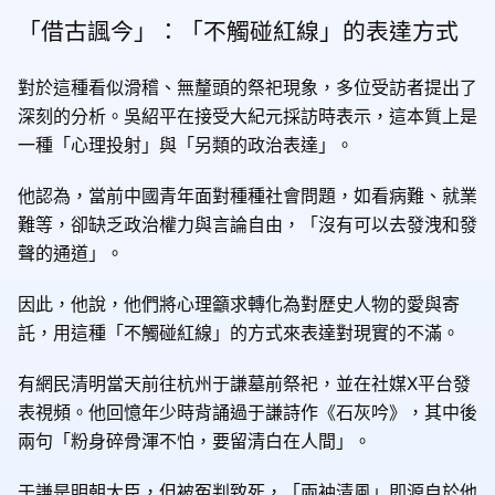
「借古諷今」：「不觸碰紅線」的表達方式
對於這種看似滑稽、無釐頭的祭祀現象，多位受訪者提出了
深刻的分析。吳紹平在接受大紀元採訪時表示，這本質上是
一種「心理投射」與「另類的政治表達」。
他認為，當前中國青年面對種種社會問題，如看病難、就業
難等，卻缺乏政治權力與言論自由，「沒有可以去發洩和發
聲的通道」。
因此，他說，他們將心理籲求轉化為對歷史人物的愛與寄
託，用這種「不觸碰紅線」的方式來表達對現實的不滿。
有網民清明當天前往杭州于謙墓前祭祀，並在社媒X平台發
表視頻。他回憶年少時背誦過于謙詩作《石灰吟》，其中後
兩句「粉身碎骨渾不怕，要留清白在人間」。
于謙是明朝大臣，但被冤判致死，「兩袖清風」即源自於他