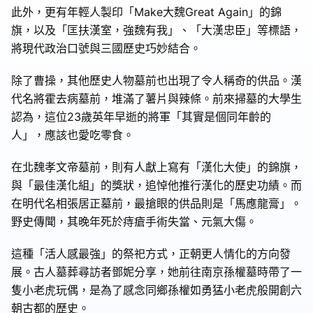
此外，更有年輕人製印「Make大魏Great Again」的錦
旗，以及「匡扶漢室，強魏有我」、「大漢忠臣」等標語，
將現代政治口號與三國歷史巧妙結合。
除了曹操，其他歷史人物墓前也出現了令人稱奇的供品。漢
代名將霍去病墓前，堆滿了薯片與辣條。前來掃墓的大學生
認為，這位23歲英年早逝的將軍「其實是個同年齡的
人」，應該也愛吃零食。
在北魏孝文帝墓前，則有人獻上寫有「漢化大使」的錦旗，
與「最佳漢化組」的獎狀，追悼他推行漢化的歷史功績。而
在明代名相張居正墓前，最搶眼的供品則是「馬應龍膏」。
野史傳聞，其晚年死於痔瘡手術失當、元氣大傷。
這種「活人感最強」的祭祀方式，正朝更人情化的方向發
展。古人墓葬尋訪者鄧妮分享，她前往南京孫權墓時帶了一
隻小老虎玩偶，是為了感念同鄉孫權如勇猛小老虎般開創六
朝古都的歷史。