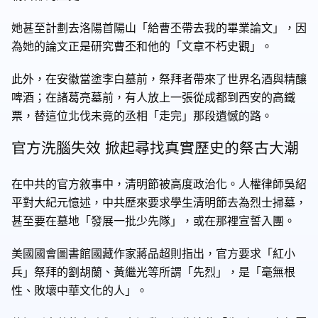
她甚至計劃去洛陽首陽山「給曹丕帶去我的畢業論文」，因
為她的論文正是研究曹丕和他的「文章不朽史觀」。
此外，在安徽當塗李白墓前，祭拜者帶來了世界名酒與精釀
啤酒；在諸葛亮墓前，有人放上一張從成都到西安的高鐵
票，替這位北伐未竟的丞相「走完」那段遺憾的路。
官方洗腦失效 掀起尋找真實歷史的祭古大潮
在中共的官方敘事中，清明節被高度政治化。人權律師吳紹
平對大紀元憶述，中共歷來要求學生清明節去為烈士掃墓，
甚至要在墓地「發展一批少先隊」，或在那裡宣誓入團。
美國國會圖書館國藏作家蔣品超則指出，官方要求「紅小
兵」祭拜的劉胡蘭、黃繼光等所謂「先烈」，是「毫無根
性、敗壞中華文化的人」。