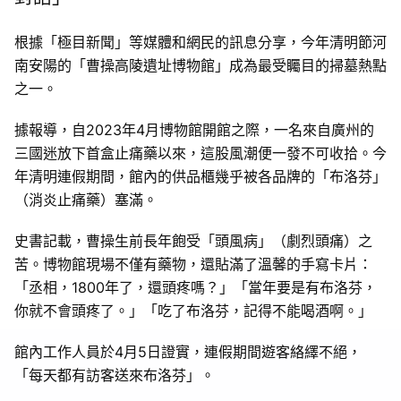
根據「極目新聞」等媒體和網民的訊息分享，今年清明節河
南安陽的「曹操高陵遺址博物館」成為最受矚目的掃墓熱點
之一。
據報導，自2023年4月博物館開館之際，一名來自廣州的
三國迷放下首盒止痛藥以來，這股風潮便一發不可收拾。今
年清明連假期間，館內的供品櫃幾乎被各品牌的「布洛芬」
（消炎止痛藥）塞滿。
史書記載，曹操生前長年飽受「頭風病」（劇烈頭痛）之
苦。博物館現場不僅有藥物，還貼滿了溫馨的手寫卡片：
「丞相，1800年了，還頭疼嗎？」「當年要是有布洛芬，
你就不會頭疼了。」「吃了布洛芬，記得不能喝酒啊。」
館內工作人員於4月5日證實，連假期間遊客絡繹不絕，
「每天都有訪客送來布洛芬」。