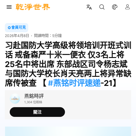
會員可見
2026年4月8日
閱讀時間：
5分鐘
习赴国防大学高级将领培训开班式训
话 戒备森严十米一便衣 仅3名上将
25名中将出席 东部战区司令杨志斌
与国防大学校长肖天亮两上将异常缺
席传被查 【
#燕铭时评速递
-21】
燕銘時評
1,304 位粉絲
關注