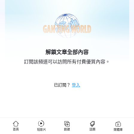
解鎖文章全部內容
訂閱該頻道可以訪問所有付費優質內容。
已訂閱？
登入
燕銘時評
1,304 位粉絲
✧✧追踪时局变迁✧透视红朝黑幕✧见证中国变局✧✧ ✧✧独家重磅✧深度揭秘
首頁
創建
話題
短影片
媒體庫
✧✧ ✧✧用事实说话✧由时间验证✧✧ 燕铭时评：