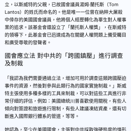
立，以斯威特的父親，已故國會議員湯姆‧蘭托斯（Tom
Lantos）的姓氏而命名的。他是唯一一位曾在納粹大屠殺
中倖存的美國國會議員，他將個人經歷轉化為畢生對人權事
業的追求。該基金會還設立了「蘭托斯人權獎」，在斯威特
的領導下，此基金會已迅速成為在關鍵人權問題上備受矚目
和廣受尊敬的發聲者。
國會應立法 對中共的「跨國鎮壓」進行調查
及制裁
「我認為我們需要通過立法，增加可用於調查這類跨國壓迫
事件的資源，然後對參與此類行為的國家實施制裁。」斯威
特主張使用多種多樣的工具來制裁，可以對這些工具進行非
常仔細的評估，例如：美國總統川普喜歡使用關稅，有些人
傾向對簽證和旅遊進行限制，有些人建議凍結資產，還有切
斷進入國際銀行體系的管道，等等。
她認為，至少在美國國會，主張對中共採取強硬態度的情形