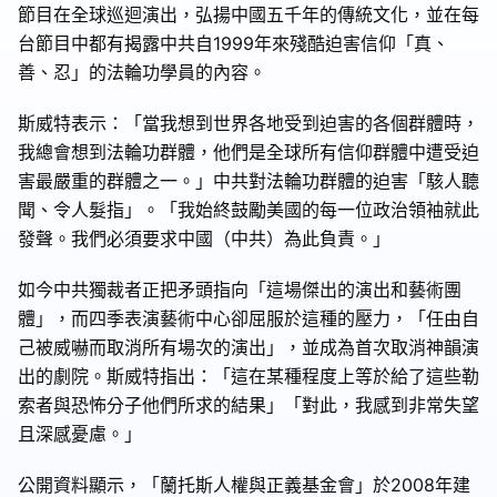
節目在全球巡迴演出，弘揚中國五千年的傳統文化，並在每
台節目中都有揭露中共自1999年來殘酷迫害信仰「真、
善、忍」的法輪功學員的內容。
斯威特表示：「當我想到世界各地受到迫害的各個群體時，
我總會想到法輪功群體，他們是全球所有信仰群體中遭受迫
害最嚴重的群體之一。」中共對法輪功群體的迫害「駭人聽
聞、令人髮指」。「我始終鼓勵美國的每一位政治領袖就此
發聲。我們必須要求中國（中共）為此負責。」
如今中共獨裁者正把矛頭指向「這場傑出的演出和藝術團
體」，而四季表演藝術中心卻屈服於這種的壓力，「任由自
己被威嚇而取消所有場次的演出」，並成為首次取消神韻演
出的劇院。斯威特指出：「這在某種程度上等於給了這些勒
索者與恐怖分子他們所求的結果」「對此，我感到非常失望
且深感憂慮。」
公開資料顯示，「蘭托斯人權與正義基金會」於2008年建