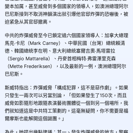
變本加厲，甚至威脅到多個國家的領導人，如澳洲總理阿尔
巴尼斯接到不取消神韻演出就引爆他官邸炸彈的恐嚇後，被
迫紧急从其官邸撤离。
中共的炸彈威脅至今已鎖定過六個國家領導人：加拿大總理
馬克‧卡尼（Mark Carney）、中華民國（台灣）總統賴清
德、韓國總統李在明、意大利總統塞爾吉奧‧馬塔雷拉
（Sergio Mattarella）、丹麥首相梅特‧弗雷澤里克森
（Mette Frederiksen），以及最新的一例，澳洲總理阿尔
巴尼斯。
斯威特指出：炸彈威脅「構成犯罪，這不是惡作劇」。如果
只發生一兩次可以另當別論，「但如果發生了150次，而且
威脅如影隨形地跟隨表演藝術團體從一個到另一個場所，我
們就知道這是中共特工策劃的。這毫無疑問，你不需要是福
爾摩斯也能解開這個謎團。」
為此，她提出幾點建議：其一、發生炸彈威脅的地方，警察