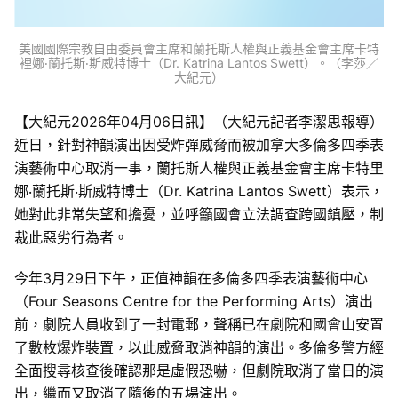
美國國際宗教自由委員會主席和蘭托斯人權與正義基金會主席卡特
裡娜‧蘭托斯‧斯威特博士（Dr. Katrina Lantos Swett）。（李莎／
大紀元）
【大紀元2026年04月06日訊】（大紀元記者李潔思報導）
近日，針對神韻演出因受炸彈威脅而被加拿大多倫多四季表
演藝術中心取消一事，蘭托斯人權與正義基金會主席卡特里
娜‧蘭托斯‧斯威特博士（Dr. Katrina Lantos Swett）表示，
她對此非常失望和擔憂，並呼籲國會立法調查跨國鎮壓，制
裁此惡劣行為者。
今年3月29日下午，正值神韻在多倫多四季表演藝術中心
（Four Seasons Centre for the Performing Arts）演出
前，劇院人員收到了一封電郵，聲稱已在劇院和國會山安置
了數枚爆炸裝置，以此威脅取消神韻的演出。多倫多警方經
全面搜尋核查後確認那是虛假恐嚇，但劇院取消了當日的演
出，繼而又取消了隨後的五場演出。