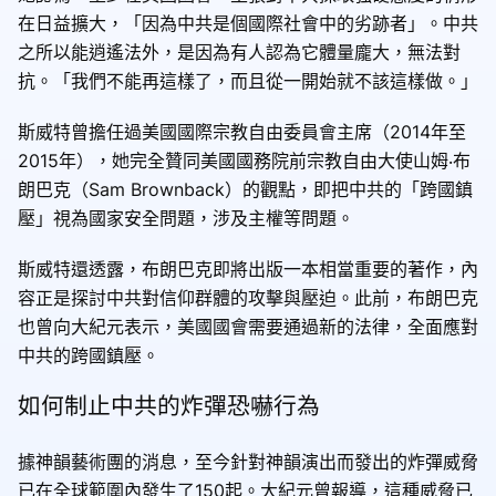
在日益擴大，「因為中共是個國際社會中的劣跡者」。中共
之所以能逍遙法外，是因為有人認為它體量龐大，無法對
抗。「我們不能再這樣了，而且從一開始就不該這樣做。」
斯威特曾擔任過美國國際宗教自由委員會主席（2014年至
2015年），她完全贊同美國國務院前宗教自由大使山姆‧布
朗巴克（Sam Brownback）的觀點，即把中共的「跨國鎮
壓」視為國家安全問題，涉及主權等問題。
斯威特還透露，布朗巴克即將出版一本相當重要的著作，內
容正是探討中共對信仰群體的攻擊與壓迫。此前，布朗巴克
也曾向大紀元表示，美國國會需要通過新的法律，全面應對
中共的跨國鎮壓。
如何制止中共的炸彈恐嚇行為
據神韻藝術團的消息，至今針對神韻演出而發出的炸彈威脅
已在全球範圍內發生了150起。大紀元曾報導，這種威脅已