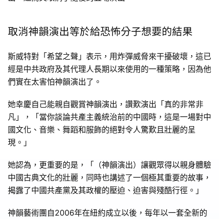
取消神韻演出等於給恐怖分子想要的結果
斯威特對「希望之聲」表示，用炸彈威脅來干擾破壞，這已
經是中共政府及其代理人長期以來使用的一種策略，因為他
們實在太害怕神韻演出了。
她幸慶自己能親自觀賞神韻演出，讚歎演出「真的非常非
凡」，「當你談論共產主義統治前的中國時，這是一場對中
國文化、音樂、舞蹈和服飾的絕對令人驚歎且壯麗的呈
現。」
她認為，更重要的是，「（神韻演出）讓觀眾得以親身體驗
中國古典文化的壯麗，同時也講述了一個極其重要的故事，
揭露了中國共產黨及其政權的壓迫、迫害與殘酷行徑。」
神韻藝術團自2006年在紐約成立以後，每年以一套全新的