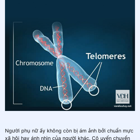
Người phụ nữ ấy không còn bị ám ảnh bởi chuẩn mực
xã hội hay ánh nhìn của người khác. Cô uyển chuyển