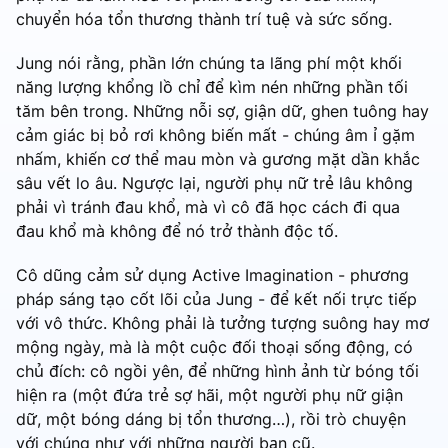
chuyển hóa tổn thương thành trí tuệ và sức sống.
Jung nói rằng, phần lớn chúng ta lãng phí một khối
năng lượng khổng lồ chỉ để kìm nén những phần tối
tăm bên trong. Những nỗi sợ, giận dữ, ghen tuông hay
cảm giác bị bỏ rơi không biến mất - chúng âm ỉ gặm
nhấm, khiến cơ thể mau mòn và gương mặt dần khắc
sâu vết lo âu. Ngược lại, người phụ nữ trẻ lâu không
phải vì tránh đau khổ, mà vì cô đã học cách đi qua
đau khổ mà không để nó trở thành độc tố.
Cô dũng cảm sử dụng Active Imagination - phương
pháp sáng tạo cốt lõi của Jung - để kết nối trực tiếp
với vô thức. Không phải là tưởng tượng suông hay mơ
mộng ngày, mà là một cuộc đối thoại sống động, có
chủ đích: cô ngồi yên, để những hình ảnh từ bóng tối
hiện ra (một đứa trẻ sợ hãi, một người phụ nữ giận
dữ, một bóng dáng bị tổn thương…), rồi trò chuyện
với chúng như với những người bạn cũ.