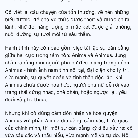
Cô viết lại câu chuyện của tổn thương, vẽ nên những
biểu tượng, để cho vô thức được “nói” và được chữa
lành. Nhờ đó, năng lượng bị mắc kẹt được giải phóng,
nuôi dưỡng sự tươi mới từ sâu thẳm.
Hành trình này còn bao gồm việc tái lập sự cân bằng
giữa hai cực trong tâm hồn: Anima và Animus. Jung
nhận ra rằng mỗi người phụ nữ đều mang trong mình
Animus - hình ảnh nam tính nội tại, đại diện cho lý trí,
sức mạnh, sự quyết đoán và tinh thần độc lập. Khi
Animus chưa được hòa hợp, người phụ nữ dễ rơi vào
trạng thái cứng nhắc, phê phán, hoặc ngược lại, yếu
đuối và phụ thuộc.
Nhưng khi cô dũng cảm đón nhận và hòa quyện
Animus với phần Anima dịu dàng, cảm xúc, trực giác
của chính mình, thì một sự cân bằng kỳ diệu xảy ra: cô
vừa sâu sắc và thấu hiểu, vừa mạnh mẽ và tự do. Nội