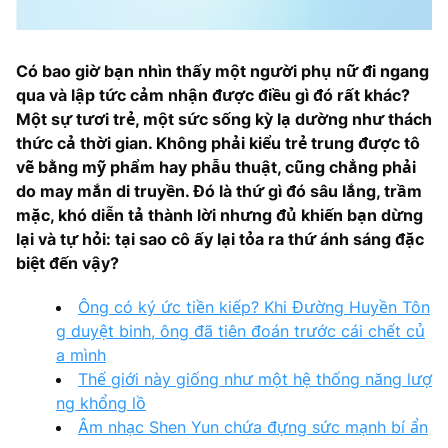
Có bao giờ bạn nhìn thấy một người phụ nữ đi ngang
qua và lập tức cảm nhận được điều gì đó rất khác?
Một sự tươi trẻ, một sức sống kỳ lạ dường như thách
thức cả thời gian. Không phải kiểu trẻ trung được tô
vẽ bằng mỹ phẩm hay phẫu thuật, cũng chẳng phải
do may mắn di truyền. Đó là thứ gì đó sâu lắng, trầm
mặc, khó diễn tả thành lời nhưng đủ khiến bạn dừng
lại và tự hỏi: tại sao cô ấy lại tỏa ra thứ ánh sáng đặc
biệt đến vậy?
Ông có ký ức tiền kiếp? Khi Đường Huyền Tôn
g duyệt binh, ông đã tiên đoán trước cái chết củ
a mình
Thế giới này giống như một hệ thống năng lượ
ng khổng lồ
Âm nhạc Shen Yun chứa đựng sức mạnh bí ẩn