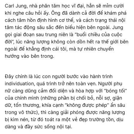
Carl Jung, nhà phân tâm học vĩ đại, hẳn sẽ mỉm cười
khi nghe câu hỏi ấy. Ông đã dành cả đời để khám phá
cách tâm hồn định hình cơ thể, và cách trạng thái nội
tâm tác động sâu sắc đến biểu hiện bên ngoài. Jung
gọi giai đoạn sau trung niên là “buổi chiều của cuộc
đời”, lúc năng lượng không còn dồn hết ra thế giới bên
ngoài để khẳng định cái tôi, mà tự nhiên chuyển
hướng vào bên trong.
Đây chính là lúc con người bước vào hành trình
individuation, quá trình trở nên toàn vẹn. Người phụ
nữ càng dũng cảm đối diện và hòa hợp với “bóng tối”
của chính mình (những phần bị chối bỏ, nỗi sợ, giận
dữ, tổn thương, khía cạnh “không được phép” ẩn sâu
trong vô thức), thì càng giải phóng được năng lượng
bị kìm nén, từ đó toát ra một vẻ đẹp trường tồn, dịu
dàng và đầy sức sống nội tại.