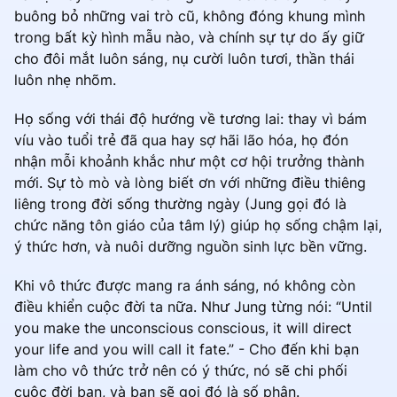
buông bỏ những vai trò cũ, không đóng khung mình
trong bất kỳ hình mẫu nào, và chính sự tự do ấy giữ
cho đôi mắt luôn sáng, nụ cười luôn tươi, thần thái
luôn nhẹ nhõm.
Họ sống với thái độ hướng về tương lai: thay vì bám
víu vào tuổi trẻ đã qua hay sợ hãi lão hóa, họ đón
nhận mỗi khoảnh khắc như một cơ hội trưởng thành
mới. Sự tò mò và lòng biết ơn với những điều thiêng
liêng trong đời sống thường ngày (Jung gọi đó là
chức năng tôn giáo của tâm lý) giúp họ sống chậm lại,
ý thức hơn, và nuôi dưỡng nguồn sinh lực bền vững.
Khi vô thức được mang ra ánh sáng, nó không còn
điều khiển cuộc đời ta nữa. Như Jung từng nói: “Until
you make the unconscious conscious, it will direct
your life and you will call it fate.” - Cho đến khi bạn
làm cho vô thức trở nên có ý thức, nó sẽ chi phối
cuộc đời bạn, và bạn sẽ gọi đó là số phận.