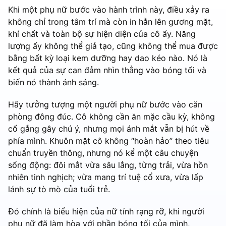
Khi một phụ nữ bước vào hành trình này, điều xảy ra
không chỉ trong tâm trí mà còn in hằn lên gương mặt,
khí chất và toàn bộ sự hiện diện của cô ấy. Năng
lượng ấy không thể giả tạo, cũng không thể mua được
bằng bất kỳ loại kem dưỡng hay dao kéo nào. Nó là
kết quả của sự can đảm nhìn thẳng vào bóng tối và
biến nó thành ánh sáng.
Hãy tưởng tượng một người phụ nữ bước vào căn
phòng đông đúc. Cô không cần ăn mặc cầu kỳ, không
cố gắng gây chú ý, nhưng mọi ánh mắt vẫn bị hút về
phía mình. Khuôn mặt cô không “hoàn hảo” theo tiêu
chuẩn truyền thông, nhưng nó kể một câu chuyện
sống động: đôi mắt vừa sâu lắng, từng trải, vừa hồn
nhiên tinh nghịch; vừa mang trí tuệ cổ xưa, vừa lấp
lánh sự tò mò của tuổi trẻ.
Đó chính là biểu hiện của nữ tính rạng rỡ, khi người
phụ nữ đã làm hòa với phần bóng tối của mình,