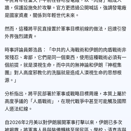
牆，保護設施免於攻擊。官方更透過公開喊話，強調發電廠
是國家資產，關係到年輕世代未來。
然而，這種將平民直接置於軍事目標前線的做法，迅速引發
外界強烈譴責。
時事評論員鄭浩昌：「中共的人海戰術和伊朗的肉盾戰術非
常殘忍、卑鄙，它們是同一個東西，使用這種戰術必須有一
個前提，就是漠視生命，而中共的無神論和伊朗『神棍集
團』對人高度邪教化的洗腦就是造成人漠視生命的思想根
源。」
分析指出，將平民部署於軍事或戰略目標周邊，本質上屬於
高度爭議的「人盾戰術」，在現代戰爭中甚至可能觸及國際
人道法紅線。
自2026年2月美以對伊朗展開軍事打擊以來，伊朗已多次
被揭露，將軍事人員與裝備轉移至居民區、學校、清真寺與