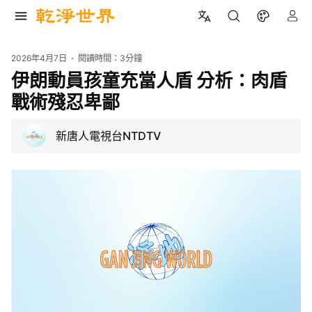
2026年4月7日
閱讀時間：
3分鐘
伊朗動員孩童充當人盾 分析：肉盾
戰術殘忍卑鄙
新唐人電視台NTDTV