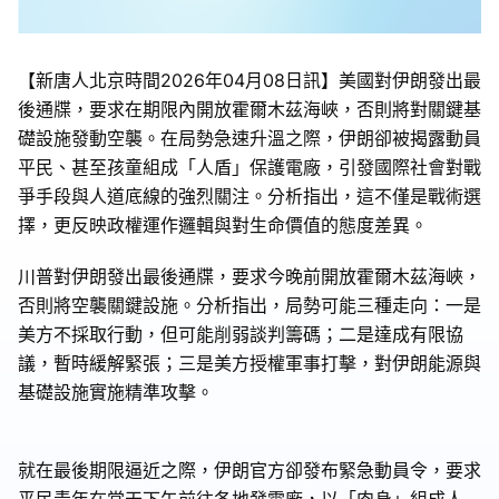
【新唐人北京時間2026年04月08日訊】美國對伊朗發出最
後通牒，要求在期限內開放霍爾木茲海峽，否則將對關鍵基
礎設施發動空襲。在局勢急速升溫之際，伊朗卻被揭露動員
平民、甚至孩童組成「人盾」保護電廠，引發國際社會對戰
爭手段與人道底線的強烈關注。分析指出，這不僅是戰術選
擇，更反映政權運作邏輯與對生命價值的態度差異。
川普對伊朗發出最後通牒，要求今晚前開放霍爾木茲海峽，
否則將空襲關鍵設施。分析指出，局勢可能三種走向：一是
美方不採取行動，但可能削弱談判籌碼；二是達成有限協
議，暫時緩解緊張；三是美方授權軍事打擊，對伊朗能源與
基礎設施實施精準攻擊。
就在最後期限逼近之際，伊朗官方卻發布緊急動員令，要求
平民青年在當天下午前往各地發電廠，以「肉身」組成人