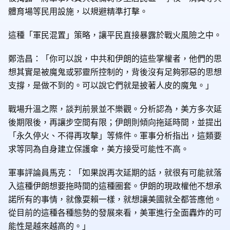
體育場等民用設施，以規避精準打擊。
這種「軍民混置」策略，讓平民直接暴露於戰火風險之中。
鄭浩昌：「你可以說，中共和伊朗的這些掌權者，他們的思
想其實是被魔鬼或邪靈所控制的，背後沒有足夠邪惡的思想
支撐，是做不到的。可以說它們就是披著人皮的魔鬼。」
戰場升溫之際，談判前景並不樂觀。分析認為，美方多次延
後期限後，再讓步空間有限；伊朗則傾向拖延時間，並提出
「永久停火、不得再攻擊」等條件。軍事分析指出，這類要
求等同為自身建立保護傘，美方接受可能性不高。
軍事評論員馬克：「如果說再次延期的話，就很有可能就落
入這種伊朗想要拖時間的這種圈套。伊朗的現政權他不想承
諾所有的事情，就像耍賴一樣，就想讓美國就全都答應他。
從目前的這種各種態勢的發展來看，美軍進行全面轟炸的可
能性是越來越高的。」