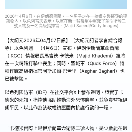
2026年4月6日，在伊朗德黑蘭，一名男子走在一棟遭空襲摧毀的建
築物內。以色列當天表示，以軍在新一輪襲擊中擊斃了革命衛隊二
號人物及一名高級指揮官。(Majid Saeedi/Getty Images)
【大紀元2026年04月07日訊】（大紀元記者李言綜合報
導）以色列週一（4月6日）宣布，伊朗伊斯蘭革命衛隊
（IRGC）情報局長馬吉德‧卡德米（Majid Khademi）准將
在一次精確打擊中喪生；同時，聖城軍（Quds Force）特
種作戰高級指揮官阿斯加爾·巴蓋里（Asghar Bagheri）也
已被擊斃。
以色列國防軍（IDF）在社交平台X上發布聲明，證實了卡
德米的死訊，指控他協助推動海外恐怖襲擊，並負責監視伊
朗平民，以此作為該政權鎮壓國內抗議行動的一環。
「卡德米實際上是伊斯蘭革命衛隊二號人物，是少數能在過