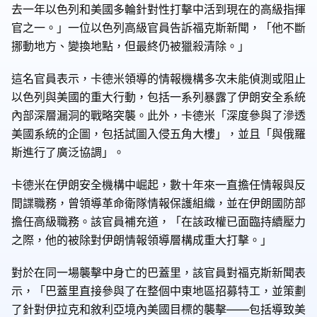
去一年以色列和美國多輪針對性打擊中活到現在的高級指揮
官之一。」一位以色列高級官員告訴福克斯新聞，「他不斷
挪動地方、變換地點，但最終仍被獵殺清除。」
這名官員表示，卡德米領導的情報機構多次未能偵測或阻止
以色列與美國的重大行動，包括一系列暴露了伊朗安全系統
內部深層漏洞的戰略突襲。此外，卡德米「深度參與了滲透
美國系統的企圖，包括試圖入侵五角大樓」，並且「與俄羅
斯進行了廣泛協調」。
卡德米在伊朗安全機構中崛起，數十年來一直擔任情報與反
間諜職務，曾領導革命衛隊情報保護組織，並在伊朗國防部
擔任高級職務。該官員補充道，「在該政權已面臨持續壓力
之際，他的被除對伊朗情報領導層構成重大打擊。」
對於在同一場襲擊中身亡的巴蓋里，該官員對福克斯新聞表
示，「巴蓋里直接參與了在整個中東地區招募特工，並策劃
了針對伊拉克和敘利亞境內美國目標的襲擊——包括導致美