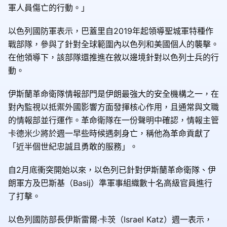
軍人員傷亡的行動。」
以色列國防軍表示，巴蓋里自2019年起領導聖城軍特種作
戰部隊，參與了針對全球範圍內以色列和美國個人的襲擊。
在他領導下，該部隊還推進在敘以邊境針對以色列士兵的行
動。
伊斯蘭革命衛隊情報部門是伊朗最強大的安全機構之一，在
對內監視以抵禦外國影響方面發揮核心作用，且通常與文職
的情報部並行運作。革命衛隊在一份聲明中確認，情報主管
卡德米少將於週一早些時候遇刺身亡，稱他為革命貢獻了
「近半個世紀忠誠且勇敢的服務」。
自2月底衝突開始以來，以色列已針對伊斯蘭革命衛隊、伊
朗軍方及巴斯基（Basij）準軍事組織數十名高級官員進行
了打擊。
以色列國防部長伊斯雷爾‧卡茨（Israel Katz）週一表示，