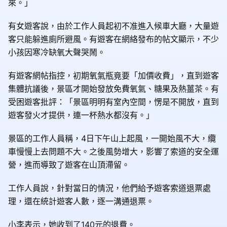
來。」
有女遊客說，由於工作人員起初不准進入候車大廳，大量遊
客只能躲進廁所避風。有遊客在網絡發布的帖文顯示，不少
小孩因寒冷缺氧大聲哭鬧。
有遊客網帖指控，初期氧氣瓶竟要「加價收費」，直到遊客
集體抗議後，景區才開始發放免費氧氣、糖果及熱薑茶。有
受困遊客批評：「景區明明有室內空間，愣是不開放，直到
遊客發火才提供，連一杯熱水都沒有。」
景區的工作人員稱，4日下午山上起風，一開始風不大，纜
車慢慢上去問題不大。之後風勢增大，影響了索道的安全運
營，進而導致了遊客在山頂滯留。
工作人員說，針對當日的情況，他們給予遊客索道退票處
理，還在統計遊客人數，逐一溝通退票。
小李表示，她收到了140元的退費。