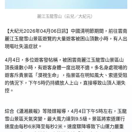
麗江玉龍雪山（云兒／大紀元）
【大紀元2026年04月06日訊】中國清明節期間，前往雲南
麗江玉龍雪山景區遊覽的大量遊客被困山頂數小時，有人出
現嘔吐失溫症狀。
4月4日，多位遊客發帖稱，被困雲南麗江玉龍雪山景區山
頂長達數小時，有遊客身體一度出現不適。多名身處現場的
遊客斥責景區「漠視生命」，指景區在明知風大、索道受阻
的情況下，下午5時仍持續放人上山，直接導致山頂人潮失
控。
綜合《瀟湘晨報》等陸媒報導，4月4日下午5時左右，玉龍
雪山景區天氣突變，最大風力達到9.5級。景區將索道運行
速度由每秒6米降至每秒2米。速度驟降導致下山運力嚴重