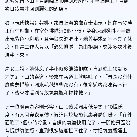
遊客先行下山。直到晚上10時30分小李才坐上纜車。直到
次日凌晨才回到麗江的酒店。
據《現代快報》報導，來自上海的盧女士表示，她在事發時
正值生理期，在室外排隊近2個小時，全身凍到發抖，手臂
出現紫色小斑點，且伴隨失溫嘔吐。她曾要求到室內凳子休
息，卻遭工作人員以「必須排隊」為由拒絕，交涉多次才獲
准坐下來。
盧女士說，她休息了半小時後繼續排隊，直到晚上10點多
才等到下山的索道，後來在索道上就嘔吐了，「景區沒有什
麼應急措施，溫水毛毯這些都沒有，很多遊客都凍得不行
了，後來才看到發放氧氣瓶和棒棒糖。」
另一位廣東遊客則形容，山頂體感溫度低至零下10攝氏
度，有人因穿衣單薄，被迫用垃圾袋包裹身體保暖，「在外
面吹了3個小時冷風，自備的氧氣快用完了。一開始景區沒
有提供氧氣瓶，直到很多遊客扛不住了，才把氧氣瓶運上