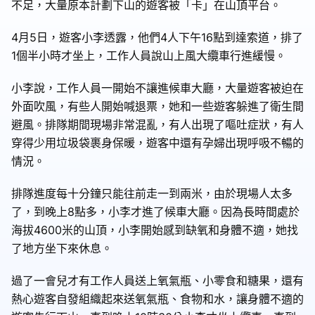
不足，大量原本計劃下山的遊客被「卡」在山頂平台。
4月5日，遊客小李透露，他們4人下午16點到達索道，排了
1個半小時才坐上，工作人員說山上風大纜車行進緩慢。
小李說，工作人員一開始不讓進候車大廳，大量遊客被迫在
外面吹風，有些人開始喊退票，她和一些遊客躲進了衛生間
避風。排隊期間現場非常混亂，有人出現了嘔吐症狀，有人
穿得少用垃圾袋裹身保暖，遊客中還有孕婦出現呼吸不暢的
情況。
排隊進度每十分鐘只能往前走一到兩米，由於現場人太多
了，到晚上8點多，小李才進了候車大廳。因為長時間處於
海拔4600米的山頂，小李開始感到缺氧和身體不適，她找
了地方坐下來休息。
過了一會兒才有工作人員送上氧氣瓶、小零食和糖果，還有
熱心遊客自發組織起來送氧氣瓶、食物和水，讓身體不適的