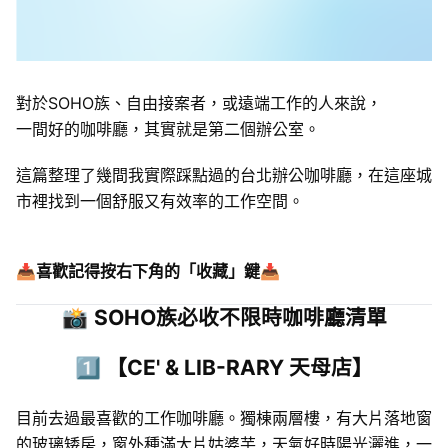
對於SOHO族、自由接案者，或遠端工作的人來說，
一間好的咖啡廳，其實就是第二個辦公室。
這篇整理了幾間我實際踩點過的台北辦公咖啡廳，在這座城
市裡找到一個舒服又有效率的工作空間。
📥喜歡記得按右下角的「收藏」鍵📥
📸
SOHO
族必收不限時咖啡廳清單
1️⃣ 【
CE' & LIB-RARY 天母店
】
目前去過最喜歡的工作咖啡廳。獨棟兩層樓，有大片落地窗
的玻璃矮房，窗外種滿大片姑婆芋，天氣好時陽光灑進，一