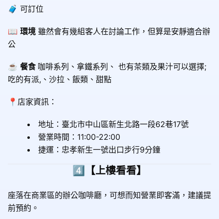
🧳 可訂位
📖
環境
雖然會有幾組客人在討論工作，但算是安靜適合辦
公
☕️
餐食
咖啡系列、拿鐵系列、 也有茶類及果汁可以選擇;
吃的有派,、沙拉、飯類、甜點
📍店家資訊：
地址：臺北市中山區新生北路一段62巷17號
營業時間：11:00-22:00
捷運：忠孝新生一號出口步行9分鐘
4️⃣
【上樓看看】
座落在商業區的辦公咖啡廳，可想而知營業即客滿，建議提
前預約。