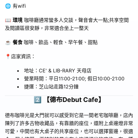
🌐 有wifi
📖
環境
咖啡廳通常蠻多人交談，聲音會大一點;共享空間
及閱讀區很安靜，非常適合坐上一整天
☕️
餐食
咖啡、飲品、輕食、早午餐、甜點
📍店家資訊：
地址：
CE' & LIB-RARY 天母店
營業時間：平日11:00-21:00; 假日10:00-21:00
捷運：芝山站走路12分鐘
2️⃣ 【德布
Debut Cafe
】
德布咖啡光是大門就可以感受到它是一間老宅咖啡廳，店內
陳列了許多古物收藏品，有靠牆的座位，還附上桌邊燈非常
可愛，中間也有大桌子的共享座位，也可以選擇窗邊，很適