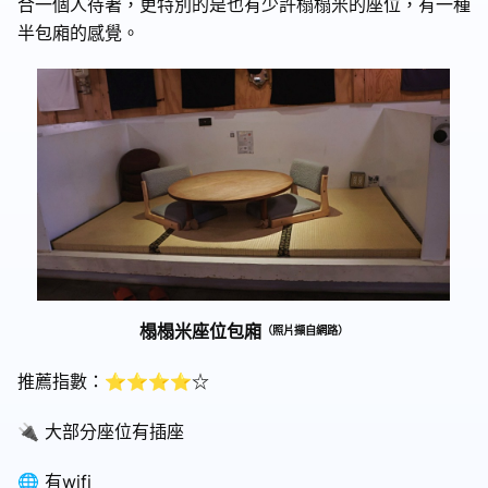
合一個人待著，更特別的是也有少許榻榻米的座位，有一種
半包廂的感覺。
榻榻米座位包廂
（照片擷自網路）
推薦指數：⭐⭐⭐⭐☆
🔌 大部分座位有插座
🌐 有wifi