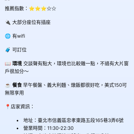
推薦指數：⭐⭐⭐☆☆
🔌 大部分座位有插座
🌐 有wifi
🧳 可訂位
📖
環境
交談聲有點大，環境也比較雜一點，不過有大片窗
戶很加分～
☕️
餐食
早午餐盤、義大利麵、燉飯都很好吃，美式150可
無限享用
📍店家資訊：
地址：
臺北市信義區忠孝東路五段165巷3弄6號
營業時間：11:30-22:30