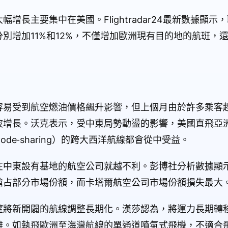
增長主要集中在美國。Flightradar24最新數據顯
別增加11%和12%，不僅增加歐洲現有目的地的航班，
容易受到航空燃油價格飆升影響，但上個月由於許多乘客
波增長。沃克表示，受中東局勢動盪的影響，美國直飛亞
e‑sharing）的跨大西洋航線都會從中受益。
在中東設有基地的航空公司就越不利。彭博社分析數據顯
搶占部分市場份額，而卡塔爾航空公司市場份額損失最大
望將新開闢的航線調整長期化。漢莎認為，將運力長期轉
難。如執飛歐洲至海灣航線的單通道噴氣式飛機，不適合