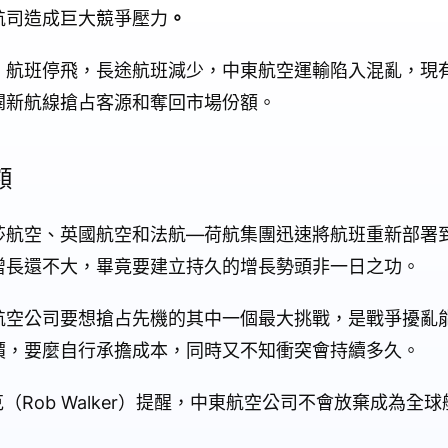
航司造成巨大競爭壓力
。
，航班停飛，長途航班減少，中東航空運輸陷入混亂，現
闢新航線搶占客源和奪回市場份額。
額
莎航空、英國航空和法航—荷航集團迅速將航班重新部署
增長還不大，畢竟要建立持久的增長勢頭非一日之功。
航空公司要想搶占先機的其中一個最大挑戰，是戰爭擾亂
價，要麼自行承擔成本，同時又不知衝突會持續多久。
克（Rob Walker）提醒，中東航空公司不會放棄成為全
。