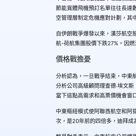
節能寬體飛機預訂名單往往長達
空管理層制定危機應對計劃，其
自伊朗戰爭爆發以來，漢莎航空股
航-荷航集團股價下跌27%。因
價格戰擔憂
分析認為，一旦戰爭結束，中東航
分析公司高級顧問理查德‧埃文斯（
當下這點高需求和高票價機會窗
中東樞紐模式使阿聯酋航空和阿提
次，是20年前的四倍多，迪拜成