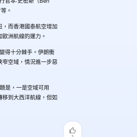
官本‧史密斯（Ben
會等。
班，而香港國泰航空增加
加歐洲航線的運力。
班變得十分棘手。伊朗衝
狹窄空域，情況進一步惡
的問題是，一是空域可用
轉移到大西洋航線，但如
5