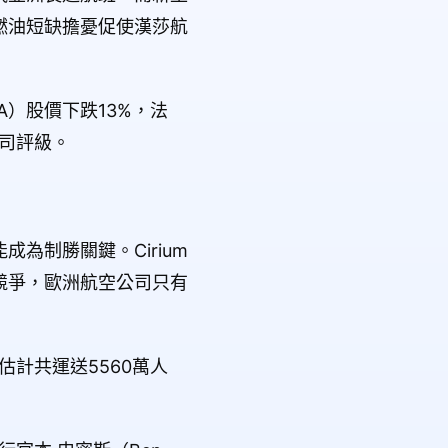
燃油短缺擔憂促使漢莎航
 SA）股價下跌13%，法
司評級。
為制勝關鍵。Cirium
價競爭，歐洲航空公司只有
計共運送5560萬人