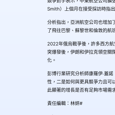
競爭對手表示，中東航空公司擴張
Smith）上個月在接受採訪時
分析指出，亞洲航空公司也增加
了飛往巴黎、蘇黎世和倫敦的航
2022年俄烏戰爭後，許多西方
突爆發後，伊朗和伊拉克領空關
化。
彭博行業研究分析師康羅伊‧蓋諾（
性，二是如何與更具競爭力且可
此顯著的增長是否有足夠市場需
責任編輯：林妍#