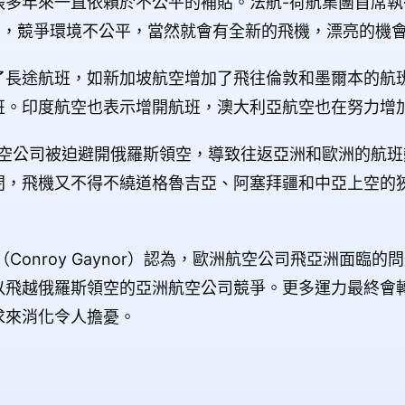
多年來一直依賴於不公平的補貼。法航-荷航集團首席執行
指出，競爭環境不公平，當然就會有全新的飛機，漂亮的機
了長途航班，如新加坡航空增加了飛往倫敦和墨爾本的航
班。印度航空也表示增開航班，澳大利亞航空也在努力增
航空公司被迫避開俄羅斯領空，導致往返亞洲和歐洲的航
閉，飛機又不得不繞道格魯吉亞、阿塞拜疆和中亞上空的
Conroy Gaynor）認為，歐洲航空公司飛亞洲面臨
以飛越俄羅斯領空的亞洲航空公司競爭。更多運力最終會
求來消化令人擔憂。