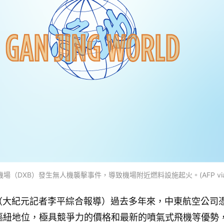
場（DXB）發生無人機襲擊事件，導致機場附近燃料設施起火。(AFP via Get
訊】（大紀元記者李平綜合報導）過去多年來，中東航空公司
樞紐地位，極具競爭力的價格和最新的噴氣式飛機等優勢