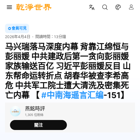
會員可見
2026年4月4日
閱讀時間：
13分鐘
马兴瑞落马深度内幕 背靠江绵恒与
彭丽媛 中共建政后第一贪向彭丽媛
家族输送百亿 习近平彭丽媛反目 山
东帮命运转折点 胡春华被查李希高
危 中共军工院士遭大清洗及密集死
亡内幕 【
#中南海遥言汇编
-151】
燕銘時評
1,305 位粉絲
關注