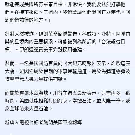
就能完成美國所有軍事目標，非常快。我們要猛烈打擊他
們。在接下來兩、三週內，我們會讓他們退回石器時代，回
到他們該待的地方。」
針對大橋被炸，伊朗革命衛隊警告，科威特、沙特、阿聯酋
與約旦境內的重要橋梁，可能被列為所謂的「合法報復目
標」。伊朗還譴責美軍炸毀民用基建。
然而，一名美國國防官員向《大紀元時報》表示，炸燬這座
大橋，是因它屬於伊朗的軍事運輸通道，用於為彈道導彈及
攻擊型無人機力量提供補給。
而關於霍爾木茲海峽，川普在週五最新表示，只需再多一點
時間，美國就能輕鬆打開海峽，掌控石油，並大賺一筆，或
為全球帶來大量石油。
新唐人電視台記者陶明美國華府報導