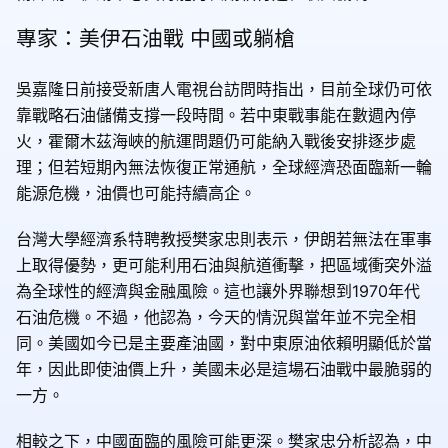
專家：美伊石油戰 中國或躺槍
吳嘉隆日前接受新唐人電視台訪問時指出，目前全球仍可依
靠戰略石油儲備支撐一段時間。若中東戰事能在數週內停
火，霍爾木茲海峽的航運問題仍可能納入戰後安排逐步處
理；但若短期內無法恢復正常通航，全球經濟恐面臨新一輪
能源危機，油價也可能持續高企。
台灣大學經濟系特聘教授樊家忠則表示，伊朗若無法在軍事
上取得優勢，更可能利用石油與航道衝擊，把區域衝突外溢
為全球性的經濟與金融風險。這也讓外界聯想到1970年代
石油危機。不過，他認為，今天的情況與當年並不完全相
同。美國如今已是主要產油國，對中東原油依賴明顯低於當
年，因此即使油價上升，美國未必是這場石油戰中最脆弱的
一方。
相較之下，中國面臨的風險可能更深。樊家忠分析認為，中