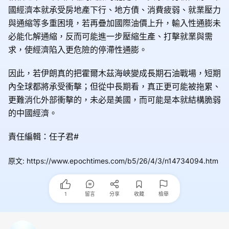
國經濟本就承受房地產下行、地方債、消費疲弱、就業壓力
與通縮等多重困境，若再疊加國際油價上升，輸入性通膨未
必能化解通縮，反而可能進一步壓縮生產、打擊就業與需
求，使經濟陷入更危險的停滯性通膨。
因此，若伊朗真的把霍爾木茲海峽變成長期石油戰場，短期
內全球都將承受衝擊；但從中長期看，真正更可能被拖累、
更難消化外部衝擊的，未必是美國，而可能是本就結構脆弱
的中國經濟。
責任編輯：任子君#
原文
:
https://www.epochtimes.com/b5/26/4/3/n14734094.htm
1
留言
分享
收藏
檢舉