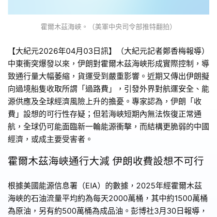
霍爾木茲海峽。（美軍中央司令部推特翻拍）
【大紀元2026年04月03日訊】（大紀元記者鄭香梅報導）
中東衝突爆發以來，伊朗對霍爾木茲海峽形成實際控制，導
致通行量大幅萎縮，貨運受到嚴重影響。近期又傳出伊朗擬
向過境船隻收取所謂「過路費」，引發外界對航運安全、能
源供應及全球經濟風險上升的擔憂。專家認為，伊朗「收
費」設想的可行性存疑；但若海峽短期內無法恢復正常通
航，全球仍可能面臨新一輪能源衝擊，而結構更脆弱的中國
經濟，或成主要受害者。
霍爾木茲海峽通行大減 伊朗收費設想不可行
根據美國能源信息署（EIA）的數據，2025年經霍爾木茲
海峽的石油流量平均約為每天2000萬桶，其中約1500萬桶
為原油，另有約500萬桶為成品油。彭博社3月30日報導，