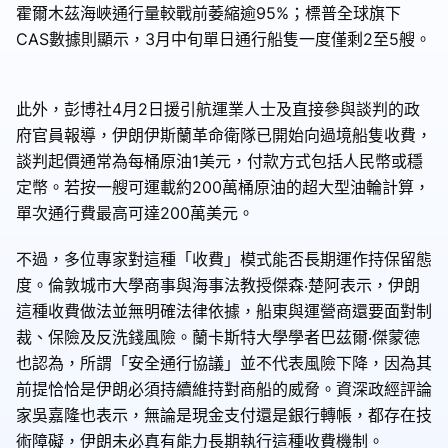
霍爾木茲海峽通行量較戰前萎縮逾95%；標普全球旗下
CAS數據則顯示，3月中旬單日通行船隻一度僅剩2至5艘。
此外，彭博社4月2日援引航運業人士及直接參與談判的政
府官員報導，伊朗伊斯蘭革命衛隊已開始向過境船隻收費，
談判起價通常為每桶原油1美元，付款方式包括人民幣或穩
定幣。若按一艘可運載約200萬桶原油的超大型油輪計算，
單次通行費最高可達200萬美元。
不過，多位專家對這種「收費」模式能否長期運作持保留態
度。倫敦城市大學商事與海事法教授傑森‧楚阿表示，伊朗
這種收費做法並無明確法律依據，船東與運營商還要面對制
裁、保險及反洗錢風險。蘭卡斯特大學學者巴茲爾‧傑蒙德
也認為，所謂「安全通行協議」並不代表風險下降，因為其
前提恰恰是伊朗必須持續維持對商船的威脅。資深政經評論
家吳嘉隆也表示，無論是現金支付還是銀行轉帳，都存在技
術障礙，伊朗未必真有能力長期執行這種收費機制。